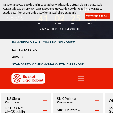
Ta strona używa cookies m.in. w celach: świadczenia usług, reklamy, statystyk.
Korzystając ze strony wyrażasz zgodę na używanie cookie. Jeżeli nie wyrażasz
1KS ŚLĘZA WROCŁAW - LOTTO AZS UMCS LUBLIN
zgody powinieneś zmienić ustawienia swojej przeglądarki.
41
02
25
34
Wyrażam zgodę »
19.09.2026, GODZ. 18:00, TVPSPORT.PL
BANK PEKAO S.A. PUCHAR POLSKI KOBIET
LOTTO 3X3 LIGA
#HWHR
STANDARDY OCHRONY MAŁOLETNICH PZKOSZ
--
--
1KS Ślęza
SKK Polonia
Wi
Wrocław
Warszawa
--
--
KS
LOTTO AZS
MKS Pruszków
Go
UMCS Lublin