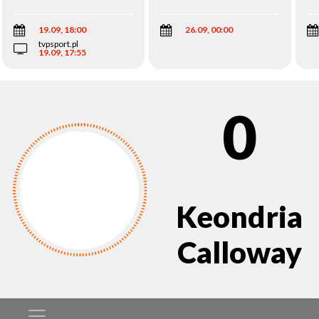
Wi
19.09, 18:00
26.09, 00:00
tvpsport.pl
19.09, 17:55
0
Keondria
Calloway