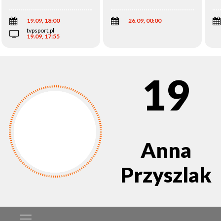
Wi
19.09, 18:00
26.09, 00:00
tvpsport.pl
19.09, 17:55
19
Anna
Przyszlak