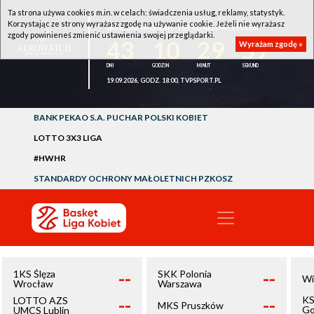
Ta strona używa cookies m.in. w celach: świadczenia usług, reklamy, statystyk.
Korzystając ze strony wyrażasz zgodę na używanie cookie. Jeżeli nie wyrażasz
1KS ŚLĘZA WROCŁAW - LOTTO AZS UMCS LUBLIN
zgody powinieneś zmienić ustawienia swojej przeglądarki.
43
10
29
57
Wyrażam zgodę »
19.09.2026, GODZ. 18:00, TVPSPORT.PL
BANK PEKAO S.A. PUCHAR POLSKI KOBIET
LOTTO 3X3 LIGA
#HWHR
STANDARDY OCHRONY MAŁOLETNICH PZKOSZ
--
--
1KS Ślęza
SKK Polonia
Wi
Wrocław
Warszawa
--
--
KS
LOTTO AZS
MKS Pruszków
Go
UMCS Lublin