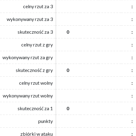
celny rzut za 3
celny rzut za 3
:
:
wykonywany rzut za 3
wykonywany rzut za 3
:
:
skuteczność za 3
skuteczność za 3
0
0
:
:
celny rzut z gry
celny rzut z gry
:
:
wykonywany rzut za gry
wykonywany rzut za gry
:
:
skuteczność z gry
skuteczność z gry
0
0
:
:
celny rzut wolny
celny rzut wolny
:
:
wykonywany rzut wolny
wykonywany rzut wolny
:
:
skuteczność za 1
skuteczność za 1
0
0
:
:
punkty
punkty
:
:
zbiórki w ataku
zbiórki w ataku
:
: