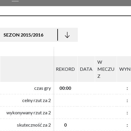
SEZON 2015/2016
W
W
REKORD
REKORD
DATA
DATA
MECZU
MECZU
WYN
WYN
Z
Z
czas gry
czas gry
00:00
00:00
:
:
celny rzut za 2
celny rzut za 2
:
:
wykonywany rzut za 2
wykonywany rzut za 2
:
:
skuteczność za 2
skuteczność za 2
0
0
:
: