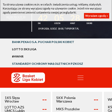
Ta strona używa cookies m.in. w celach: świadczenia usług, reklamy, statystyk.
Korzystając ze strony wyrażasz zgodę na używanie cookie. Jeżeli nie wyrażasz
1KS ŚLĘZA WROCŁAW - LOTTO AZS UMCS LUBLIN
zgody powinieneś zmienić ustawienia swojej przeglądarki.
42
05
28
26
Wyrażam zgodę »
19.09.2026, GODZ. 18:00, TVPSPORT.PL
BANK PEKAO S.A. PUCHAR POLSKI KOBIET
LOTTO 3X3 LIGA
#HWHR
STANDARDY OCHRONY MAŁOLETNICH PZKOSZ
--
--
1KS Ślęza
SKK Polonia
Wi
Wrocław
Warszawa
--
--
KS
LOTTO AZS
MKS Pruszków
Go
UMCS Lublin