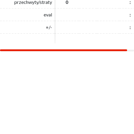
przechwyty/straty
przechwyty/straty
0
0
:
:
eval
eval
:
:
+/-
+/-
:
: