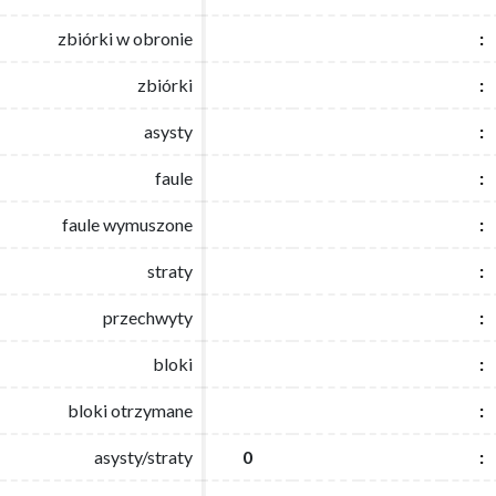
zbiórki w obronie
zbiórki w obronie
:
:
zbiórki
zbiórki
:
:
asysty
asysty
:
:
faule
faule
:
:
faule wymuszone
faule wymuszone
:
:
straty
straty
:
:
przechwyty
przechwyty
:
:
bloki
bloki
:
:
bloki otrzymane
bloki otrzymane
:
:
asysty/straty
asysty/straty
0
0
:
: