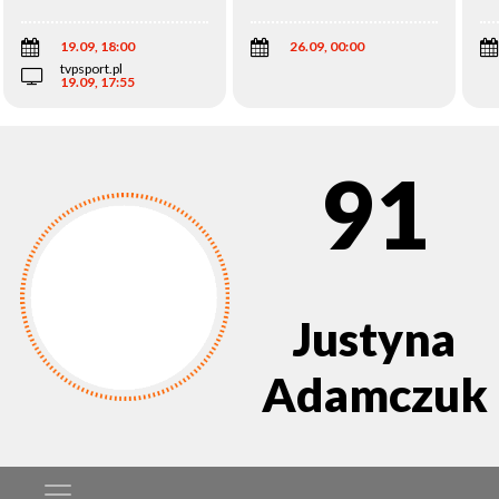
Wi
19.09, 18:00
26.09, 00:00
tvpsport.pl
19.09, 17:55
91
Justyna
Adamczuk