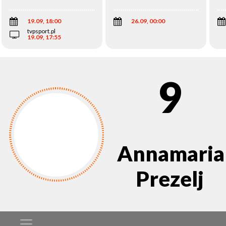
Wi
19.09, 18:00
26.09, 00:00
tvpsport.pl
19.09, 17:55
9
Annamaria
Prezelj