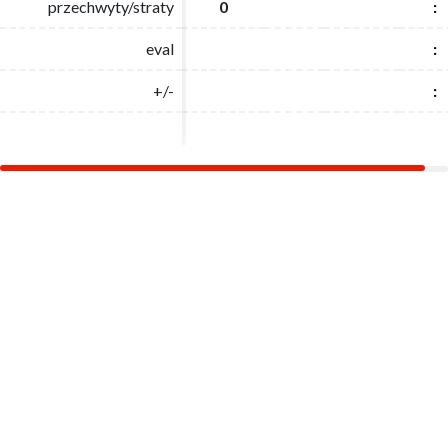
przechwyty/straty
przechwyty/straty
0
0
:
:
eval
eval
:
:
+/-
+/-
:
: