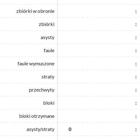
zbiórki w obronie
zbiórki w obronie
:
:
zbiórki
zbiórki
:
:
asysty
asysty
:
:
faule
faule
:
:
faule wymuszone
faule wymuszone
:
:
straty
straty
:
:
przechwyty
przechwyty
:
:
bloki
bloki
:
:
bloki otrzymane
bloki otrzymane
:
:
asysty/straty
asysty/straty
0
0
:
: