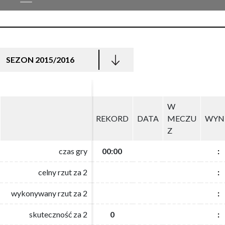
SEZON 2015/2016
W
W
REKORD
REKORD
DATA
DATA
MECZU
MECZU
WYN
WYN
Z
Z
czas gry
czas gry
00:00
00:00
:
:
celny rzut za 2
celny rzut za 2
:
:
wykonywany rzut za 2
wykonywany rzut za 2
:
:
skuteczność za 2
skuteczność za 2
0
0
:
: