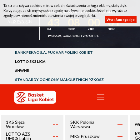
Ta strona używa cookies m.in. w celach: świadczenia usług, reklamy, statystyk.
Korzystając ze strony wyrażasz zgodę na używanie cookie. Jeżeli nie wyrażasz
1KS ŚLĘZA WROCŁAW - LOTTO AZS UMCS LUBLIN
zgody powinieneś zmienić ustawienia swojej przeglądarki.
43
08
00
01
Wyrażam zgodę »
19.09.2026, GODZ. 18:00, TVPSPORT.PL
BANK PEKAO S.A. PUCHAR POLSKI KOBIET
LOTTO 3X3 LIGA
#HWHR
STANDARDY OCHRONY MAŁOLETNICH PZKOSZ
--
--
1KS Ślęza
SKK Polonia
Wi
Wrocław
Warszawa
--
--
KS
LOTTO AZS
MKS Pruszków
Go
UMCS Lublin