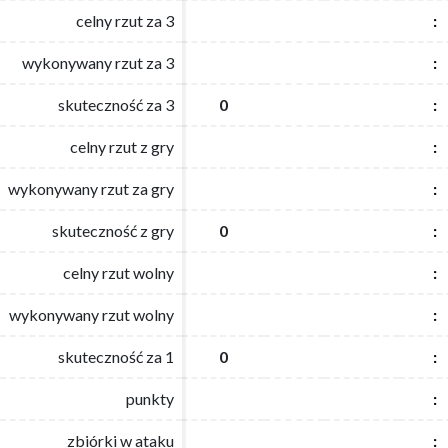
celny rzut za 3
celny rzut za 3
:
:
wykonywany rzut za 3
wykonywany rzut za 3
:
:
skuteczność za 3
skuteczność za 3
0
0
:
:
celny rzut z gry
celny rzut z gry
:
:
wykonywany rzut za gry
wykonywany rzut za gry
:
:
skuteczność z gry
skuteczność z gry
0
0
:
:
celny rzut wolny
celny rzut wolny
:
:
wykonywany rzut wolny
wykonywany rzut wolny
:
:
skuteczność za 1
skuteczność za 1
0
0
:
:
punkty
punkty
:
:
zbiórki w ataku
zbiórki w ataku
:
: