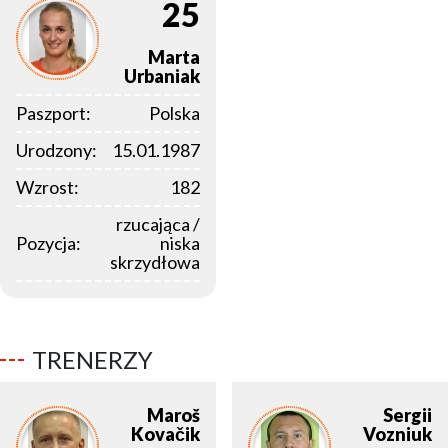
25
Marta
Urbaniak
Paszport:
Polska
Urodzony:
15.01.1987
Wzrost:
182
rzucająca /
Pozycja:
niska
skrzydłowa
TRENERZY
Maroš
Sergii
Kovačik
Vozniuk