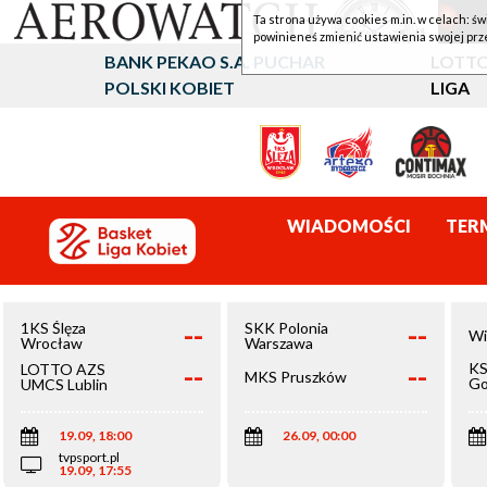
Ta strona używa cookies m.in. w celach: św
powinieneś zmienić ustawienia swojej prz
BANK PEKAO S.A. PUCHAR
LOTTO
POLSKI KOBIET
LIGA
WIADOMOŚCI
TER
--
--
1KS Ślęza
SKK Polonia
Wi
Wrocław
Warszawa
--
--
KS
LOTTO AZS
MKS Pruszków
Go
UMCS Lublin
Wi
19.09, 18:00
26.09, 00:00
tvpsport.pl
19.09, 17:55