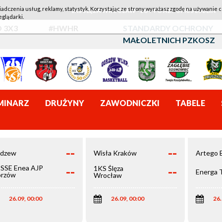
iadczenia usług, reklamy, statystyk. Korzystając ze strony wyrażasz zgodę na używanie c
1KS ŚLĘZA WROCŁAW - LOTTO AZS UMCS LUBLIN
eglądarki.
 3X3
#HWHR
STANDARDY OCHRONY
MAŁOLETNICH PZKOSZ
MINARZ
DRUŻYNY
ZAWODNICZKI
TABELE
--
--
dzew
Wisła Kraków
Artego 
--
--
SSE Enea AJP
1KS Ślęza
Energa 
rzów
Wrocław
elkopolski
26.09, 00:00
26.09, 00:00
26.