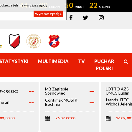
44
00
50
22
ookie. Jeżeli nie wyrażasz zgody
Wyrażam zgodę »
STATYSTYKI
MULTIMEDIA
TV
PUCHAR
POLSKI
--
--
MB Zagłębie
LOTTO AZS
Bydgoszcz
Sosnowiec
UMCS Lublin
--
--
Isands JTEC
Contimax MOSIR
Toruń
Wichoś Jeleni
Bochnia
Góra
09, 00:00
26.09, 00:00
26.09, 00