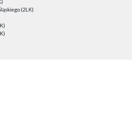
K)
Śląskiego (2LK)
LK)
LK)