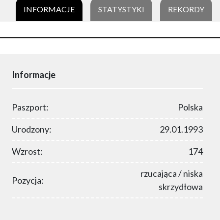
INFORMACJE
STATYSTYKI
REKORDY
Informacje
Paszport:
Polska
Urodzony:
29.01.1993
Wzrost:
174
rzucająca / niska
Pozycja:
skrzydłowa