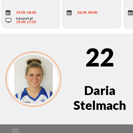
Wi
19.09, 18:00
26.09, 00:00
tvpsport.pl
19.09, 17:55
22
Daria
Stelmach