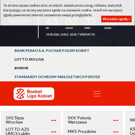
Ta strona używa cookies m.in. w celach: świadczenia usług, reklamy, statystyk.
Korzystając ze strony wyrażasz zgodę na używanie cookie. Jeżeli nie wyrażasz
1KS ŚLĘZA WROCŁAW - LOTTO AZS UMCS LUBLIN
zgody powinieneś zmienić ustawienia swojej przeglądarki.
43
02
32
10
Wyrażam zgodę »
19.09.2026, GODZ. 18:00, TVPSPORT.PL
BANK PEKAO S.A. PUCHAR POLSKI KOBIET
LOTTO 3X3 LIGA
#HWHR
STANDARDY OCHRONY MAŁOLETNICH PZKOSZ
--
--
1KS Ślęza
SKK Polonia
Wi
Wrocław
Warszawa
--
--
KS
LOTTO AZS
MKS Pruszków
Go
UMCS Lublin