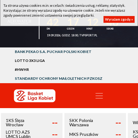
Ta strona używa cookies m.in. w celach: świadczenia usług, reklamy, statystyk.
Korzystając ze strony wyrażasz zgodę na używanie cookie. Jeżeli nie wyrażasz
1KS ŚLĘZA WROCŁAW - LOTTO AZS UMCS LUBLIN
zgody powinieneś zmienić ustawienia swojej przeglądarki.
42
17
12
39
Wyrażam zgodę »
19.09.2026, GODZ. 18:00, TVPSPORT.PL
BANK PEKAO S.A. PUCHAR POLSKI KOBIET
LOTTO 3X3 LIGA
#HWHR
STANDARDY OCHRONY MAŁOLETNICH PZKOSZ
--
--
1KS Ślęza
SKK Polonia
Wi
Wrocław
Warszawa
--
--
KS
LOTTO AZS
MKS Pruszków
Go
UMCS Lublin