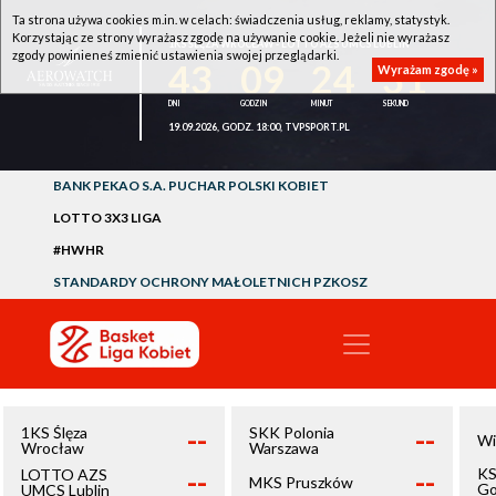
Ta strona używa cookies m.in. w celach: świadczenia usług, reklamy, statystyk.
Korzystając ze strony wyrażasz zgodę na używanie cookie. Jeżeli nie wyrażasz
1KS ŚLĘZA WROCŁAW - LOTTO AZS UMCS LUBLIN
zgody powinieneś zmienić ustawienia swojej przeglądarki.
43
09
24
31
Wyrażam zgodę »
19.09.2026, GODZ. 18:00, TVPSPORT.PL
BANK PEKAO S.A. PUCHAR POLSKI KOBIET
LOTTO 3X3 LIGA
#HWHR
STANDARDY OCHRONY MAŁOLETNICH PZKOSZ
--
--
1KS Ślęza
SKK Polonia
Wi
Wrocław
Warszawa
--
--
KS
LOTTO AZS
MKS Pruszków
Go
UMCS Lublin