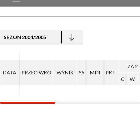
SEZON 2004/2005
ZA 2
ZA 2
DATA
DATA
PRZECIWKO
PRZECIWKO
WYNIK
WYNIK
S5
S5
MIN
MIN
PKT
PKT
C
C
W
W