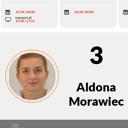
Wi
19.09, 18:00
26.09, 00:00
tvpsport.pl
19.09, 17:55
3
Aldona
Morawiec