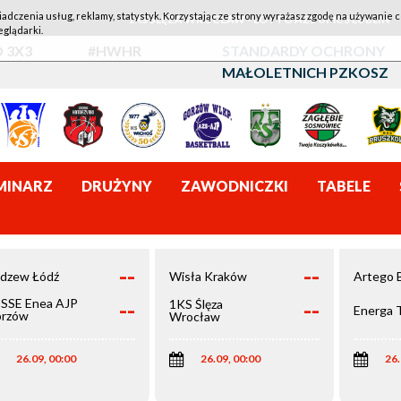
iadczenia usług, reklamy, statystyk. Korzystając ze strony wyrażasz zgodę na używanie c
1KS ŚLĘZA WROCŁAW - LOTTO AZS UMCS LUBLIN
eglądarki.
 3X3
#HWHR
STANDARDY OCHRONY
MAŁOLETNICH PZKOSZ
MINARZ
DRUŻYNY
ZAWODNICZKI
TABELE
--
--
dzew Łódź
Wisła Kraków
Artego 
--
--
SSE Enea AJP
1KS Ślęza
Energa 
rzów
Wrocław
elkopolski
26.09, 00:00
26.09, 00:00
26.