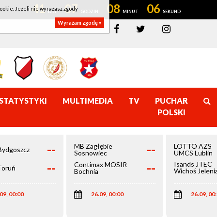
41
07
08
05
ookie. Jeżeli nie wyrażasz zgody
Wyrażam zgodę »
STATYSTYKI
MULTIMEDIA
TV
PUCHAR
POLSKI
--
--
MB Zagłębie
LOTTO AZS
Bydgoszcz
Sosnowiec
UMCS Lublin
--
--
Isands JTEC
Contimax MOSIR
Toruń
Wichoś Jeleni
Bochnia
Góra
09, 00:00
26.09, 00:00
26.09, 00