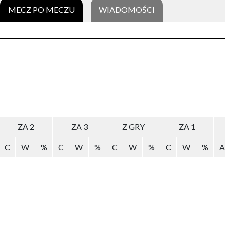
MECZ PO MECZU
WIADOMOŚCI
ZA 2
ZA 3
Z GRY
ZA 1
C
W
%
C
W
%
C
W
%
C
W
%
A