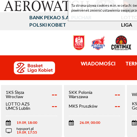
Ta strona używa cookies m.in. w celach: św
powinieneś zmienić ustawienia swojej prz
BANK PEKAO S.A. PUCHAR
LOTTO
POLSKI KOBIET
LIGA
WIADOMOŚCI
TER
--
--
1KS Ślęza
SKK Polonia
Wi
Wrocław
Warszawa
--
--
KS
LOTTO AZS
MKS Pruszków
Go
UMCS Lublin
Wi
19.09, 18:00
26.09, 00:00
tvpsport.pl
19.09, 17:55