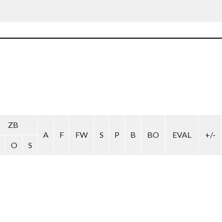
ZB
A
F
FW
S
P
B
BO
EVAL
+/-
O
S