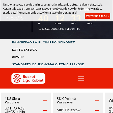
Ta strona używa cookies m.in. w celach: świadczenia usług, reklamy, statystyk.
Korzystając ze strony wyrażasz zgodę na używanie cookie. Jeżeli nie wyrażasz
1KS ŚLĘZA WROCŁAW - LOTTO AZS UMCS LUBLIN
zgody powinieneś zmienić ustawienia swojej przeglądarki.
40
12
33
24
Wyrażam zgodę »
19.09.2026, GODZ. 18:00, TVPSPORT.PL
BANK PEKAO S.A. PUCHAR POLSKI KOBIET
LOTTO 3X3 LIGA
#HWHR
STANDARDY OCHRONY MAŁOLETNICH PZKOSZ
--
--
1KS Ślęza
SKK Polonia
Wi
Wrocław
Warszawa
--
--
KS
LOTTO AZS
MKS Pruszków
Go
UMCS Lublin