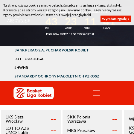
Ta strona używa cookies m.in. w celach: świadczenia usług, reklamy, statystyk.
Korzystając ze strony wyrażasz zgodę na używanie cookie. Jeżeli nie wyrażasz
1KS ŚLĘZA WROCŁAW - LOTTO AZS UMCS LUBLIN
zgody powinieneś zmienić ustawienia swojej przeglądarki.
43
23
11
41
Wyrażam zgodę »
19.09.2026, GODZ. 18:00, TVPSPORT.PL
BANK PEKAO S.A. PUCHAR POLSKI KOBIET
LOTTO 3X3 LIGA
#HWHR
STANDARDY OCHRONY MAŁOLETNICH PZKOSZ
--
--
1KS Ślęza
SKK Polonia
Wi
Wrocław
Warszawa
--
--
KS
LOTTO AZS
MKS Pruszków
Go
UMCS Lublin