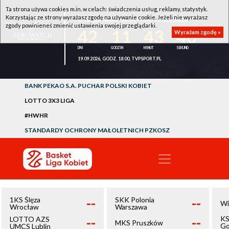
Ta strona używa cookies m.in. w celach: świadczenia usług, reklamy, statystyk.
Korzystając ze strony wyrażasz zgodę na używanie cookie. Jeżeli nie wyrażasz
1KS ŚLĘZA WROCŁAW - LOTTO AZS UMCS LUBLIN
zgody powinieneś zmienić ustawienia swojej przeglądarki.
42
11
43
40
Wyrażam zgodę »
19.09.2026, GODZ. 18:00, TVPSPORT.PL
BANK PEKAO S.A. PUCHAR POLSKI KOBIET
LOTTO 3X3 LIGA
#HWHR
STANDARDY OCHRONY MAŁOLETNICH PZKOSZ
--
--
1KS Ślęza
SKK Polonia
Wi
Wrocław
Warszawa
--
--
KS
LOTTO AZS
MKS Pruszków
Go
UMCS Lublin