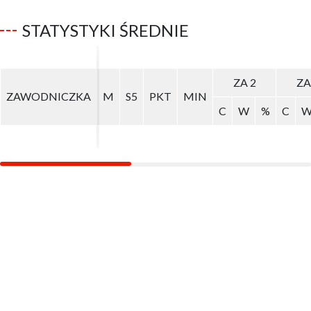
STATYSTYKI ŚREDNIE
ZA 2
ZA 2
ZA
ZA
ZAWODNICZKA
ZAWODNICZKA
M
M
S5
S5
PKT
PKT
MIN
MIN
C
C
W
W
%
%
C
C