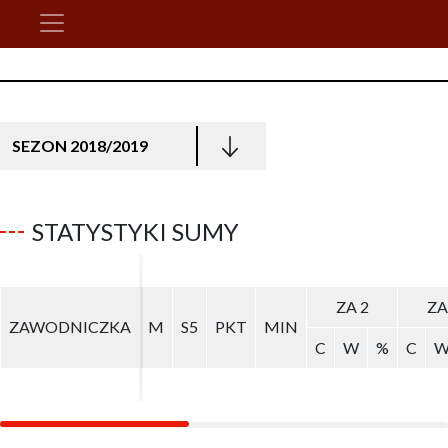
SEZON 2018/2019
STATYSTYKI SUMY
ZA 2
ZA 2
ZA
ZA
ZAWODNICZKA
ZAWODNICZKA
M
M
S5
S5
PKT
PKT
MIN
MIN
C
C
W
W
%
%
C
C