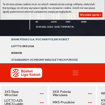
Ta strona używa cookies m.in. w celach: świadczenia usług, reklamy, statystyk.
Korzystając ze strony wyrażasz zgodę na używanie cookie. Jeżeli nie wyrażasz
1KS ŚLĘZA WROCŁAW - LOTTO AZS UMCS LUBLIN
zgody powinieneś zmienić ustawienia swojej przeglądarki.
42
18
10
27
Wyrażam zgodę »
19.09.2026, GODZ. 18:00, TVPSPORT.PL
BANK PEKAO S.A. PUCHAR POLSKI KOBIET
LOTTO 3X3 LIGA
#HWHR
STANDARDY OCHRONY MAŁOLETNICH PZKOSZ
--
--
1KS Ślęza
SKK Polonia
Wi
Wrocław
Warszawa
--
--
KS
LOTTO AZS
MKS Pruszków
Go
UMCS Lublin