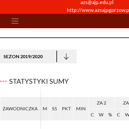
azs@ajp.edu.pl
http://www.azsajpgorzow.p
SEZON 2019/2020
STATYSTYKI SUMY
ZA 2
ZA 2
ZA
ZA
ZAWODNICZKA
ZAWODNICZKA
M
M
S5
S5
PKT
PKT
MIN
MIN
C
C
W
W
%
%
C
C