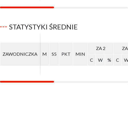
STATYSTYKI ŚREDNIE
ZA 2
ZA 2
ZA
ZA
ZAWODNICZKA
ZAWODNICZKA
M
M
S5
S5
PKT
PKT
MIN
MIN
C
C
W
W
%
%
C
C