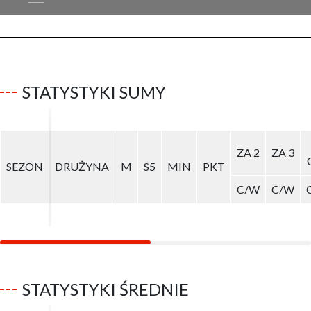
STATYSTYKI SUMY
ZA 2
ZA 2
ZA 3
ZA 3
SEZON
SEZON
DRUŻYNA
DRUŻYNA
M
M
S5
S5
MIN
MIN
PKT
PKT
C/W
C/W
C/W
C/W
STATYSTYKI ŚREDNIE