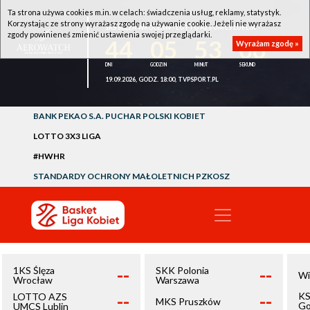
Ta strona używa cookies m.in. w celach: świadczenia usług, reklamy, statystyk.
Korzystając ze strony wyrażasz zgodę na używanie cookie. Jeżeli nie wyrażasz
1KS ŚLĘZA WROCŁAW - LOTTO AZS UMCS LUBLIN
zgody powinieneś zmienić ustawienia swojej przeglądarki.
44
05
53
06
Wyrażam zgodę »
19.09.2026, GODZ. 18:00, TVPSPORT.PL
BANK PEKAO S.A. PUCHAR POLSKI KOBIET
LOTTO 3X3 LIGA
#HWHR
STANDARDY OCHRONY MAŁOLETNICH PZKOSZ
--
--
1KS Ślęza
SKK Polonia
Wi
Wrocław
Warszawa
--
--
KS
LOTTO AZS
MKS Pruszków
Go
UMCS Lublin