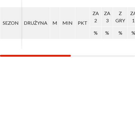
ZA
ZA
ZA
ZA
Z
Z
Z
Z
2
2
3
3
GRY
GRY
1
1
SEZON
SEZON
DRUŻYNA
DRUŻYNA
M
M
MIN
MIN
PKT
PKT
%
%
%
%
%
%