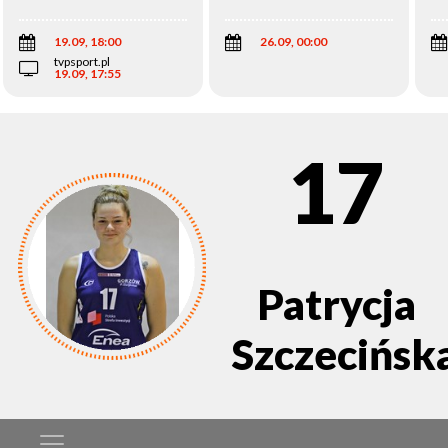
Wi
19.09, 18:00
26.09, 00:00
tvpsport.pl
19.09, 17:55
17
Patrycja
Szczecińsk