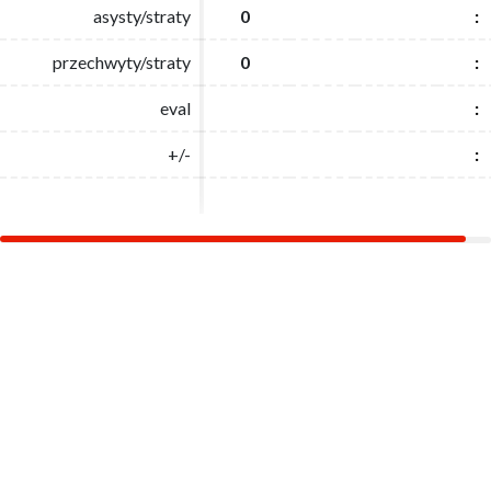
asysty/straty
asysty/straty
0
0
:
:
przechwyty/straty
przechwyty/straty
0
0
:
:
eval
eval
:
:
+/-
+/-
:
: