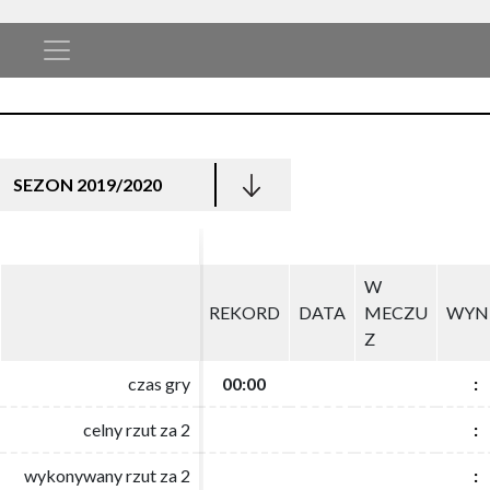
SEZON 2019/2020
W
W
REKORD
REKORD
DATA
DATA
MECZU
MECZU
WYN
WYN
Z
Z
czas gry
czas gry
00:00
00:00
:
:
celny rzut za 2
celny rzut za 2
:
:
wykonywany rzut za 2
wykonywany rzut za 2
:
: