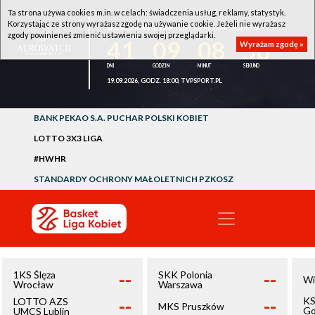
Ta strona używa cookies m.in. w celach: świadczenia usług, reklamy, statystyk.
Korzystając ze strony wyrażasz zgodę na używanie cookie. Jeżeli nie wyrażasz
1KS ŚLĘZA WROCŁAW - LOTTO AZS UMCS LUBLIN
zgody powinieneś zmienić ustawienia swojej przeglądarki.
41
09
08
58
Wyrażam zgodę »
19.09.2026, GODZ. 18:00, TVPSPORT.PL
BANK PEKAO S.A. PUCHAR POLSKI KOBIET
LOTTO 3X3 LIGA
#HWHR
STANDARDY OCHRONY MAŁOLETNICH PZKOSZ
--
--
1KS Ślęza
SKK Polonia
Wi
Wrocław
Warszawa
--
--
KS
LOTTO AZS
MKS Pruszków
Go
UMCS Lublin