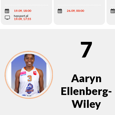
Wi
19.09, 18:00
26.09, 00:00
tvpsport.pl
19.09, 17:55
7
Aaryn
Ellenberg-
Wiley