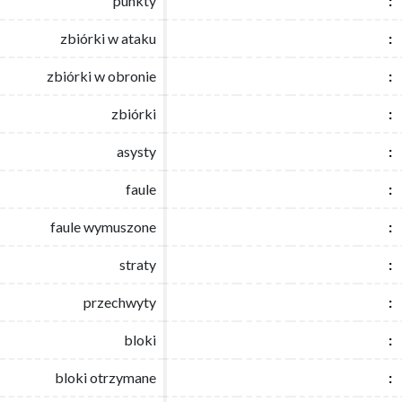
punkty
punkty
:
:
zbiórki w ataku
zbiórki w ataku
:
:
zbiórki w obronie
zbiórki w obronie
:
:
zbiórki
zbiórki
:
:
asysty
asysty
:
:
faule
faule
:
:
faule wymuszone
faule wymuszone
:
:
straty
straty
:
:
przechwyty
przechwyty
:
:
bloki
bloki
:
:
bloki otrzymane
bloki otrzymane
:
: