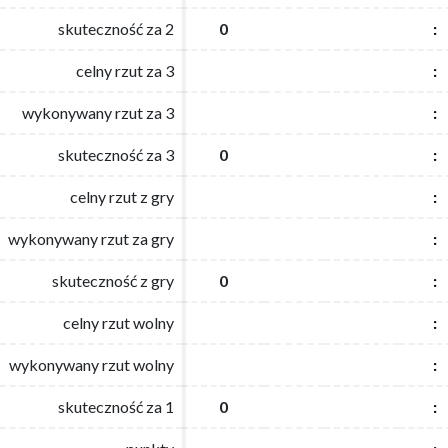
skuteczność za 2
skuteczność za 2
0
0
:
:
celny rzut za 3
celny rzut za 3
:
:
wykonywany rzut za 3
wykonywany rzut za 3
:
:
skuteczność za 3
skuteczność za 3
0
0
:
:
celny rzut z gry
celny rzut z gry
:
:
wykonywany rzut za gry
wykonywany rzut za gry
:
:
skuteczność z gry
skuteczność z gry
0
0
:
:
celny rzut wolny
celny rzut wolny
:
:
wykonywany rzut wolny
wykonywany rzut wolny
:
:
skuteczność za 1
skuteczność za 1
0
0
:
: