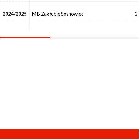
2024/2025
2024/2025
MB Zagłębie Sosnowiec
MB Zagłębie Sosnowiec
2
2