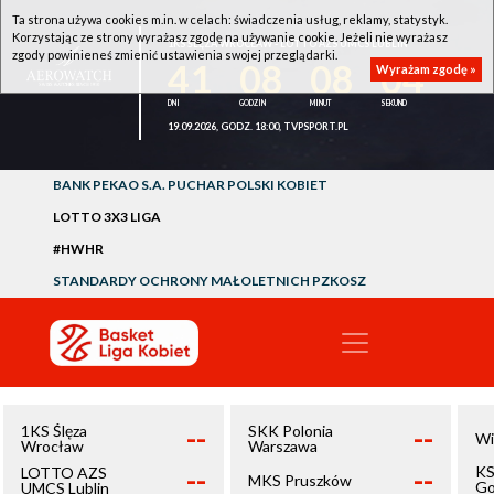
Ta strona używa cookies m.in. w celach: świadczenia usług, reklamy, statystyk.
Korzystając ze strony wyrażasz zgodę na używanie cookie. Jeżeli nie wyrażasz
1KS ŚLĘZA WROCŁAW - LOTTO AZS UMCS LUBLIN
zgody powinieneś zmienić ustawienia swojej przeglądarki.
41
08
08
04
Wyrażam zgodę »
19.09.2026, GODZ. 18:00, TVPSPORT.PL
BANK PEKAO S.A. PUCHAR POLSKI KOBIET
LOTTO 3X3 LIGA
#HWHR
STANDARDY OCHRONY MAŁOLETNICH PZKOSZ
--
--
1KS Ślęza
SKK Polonia
Wi
Wrocław
Warszawa
--
--
KS
LOTTO AZS
MKS Pruszków
Go
UMCS Lublin