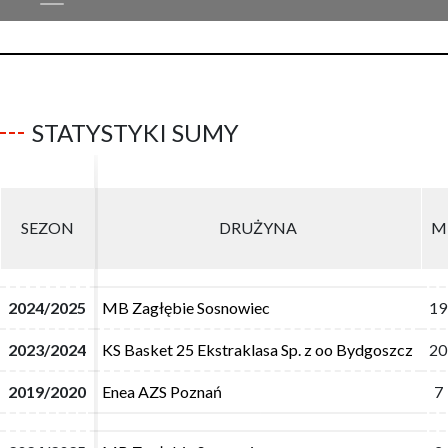
STATYSTYKI SUMY
SEZON
SEZON
DRUŻYNA
DRUŻYNA
M
M
2024/2025
2024/2025
MB Zagłębie Sosnowiec
MB Zagłębie Sosnowiec
19
19
2023/2024
2023/2024
KS Basket 25 Ekstraklasa Sp. z oo Bydgoszcz
KS Basket 25 Ekstraklasa Sp. z oo Bydgoszcz
20
20
2019/2020
2019/2020
Enea AZS Poznań
Enea AZS Poznań
7
7