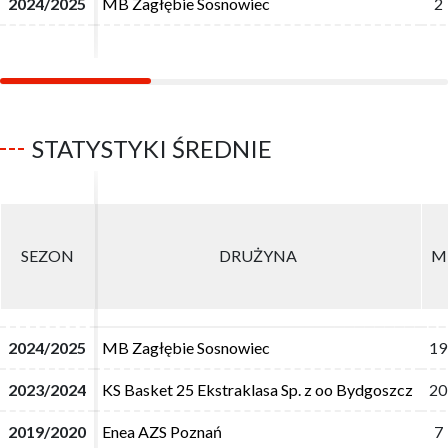
2024/2025
2024/2025
MB Zagłębie Sosnowiec
MB Zagłębie Sosnowiec
2
2
STATYSTYKI ŚREDNIE
SEZON
SEZON
DRUŻYNA
DRUŻYNA
M
M
2024/2025
2024/2025
MB Zagłębie Sosnowiec
MB Zagłębie Sosnowiec
19
19
2023/2024
2023/2024
KS Basket 25 Ekstraklasa Sp. z oo Bydgoszcz
KS Basket 25 Ekstraklasa Sp. z oo Bydgoszcz
20
20
2019/2020
2019/2020
Enea AZS Poznań
Enea AZS Poznań
7
7