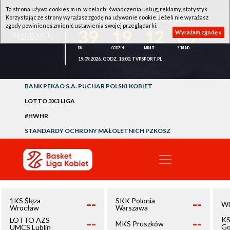
Ta strona używa cookies m.in. w celach: świadczenia usług, reklamy, statystyk.
Korzystając ze strony wyrażasz zgodę na używanie cookie. Jeżeli nie wyrażasz
1KS ŚLĘZA WROCŁAW - LOTTO AZS UMCS LUBLIN
zgody powinieneś zmienić ustawienia swojej przeglądarki.
39
19
12
39
Wyrażam zgodę »
19.09.2026, GODZ. 18:00, TVPSPORT.PL
BANK PEKAO S.A. PUCHAR POLSKI KOBIET
LOTTO 3X3 LIGA
#HWHR
STANDARDY OCHRONY MAŁOLETNICH PZKOSZ
--
--
1KS Ślęza
SKK Polonia
Wi
Wrocław
Warszawa
--
--
KS
LOTTO AZS
MKS Pruszków
Go
UMCS Lublin