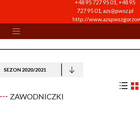
+48 95 727 95 01
,
+48 95
727 95 01
,
azs@pwsz.pl
http://www.azspwszgorzow
SEZON 2020/2021
ZAWODNICZKI