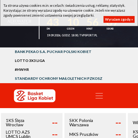
Ta strona używa cookies m.in. w celach: świadczenia usług, reklamy, statystyk.
Korzystając ze strony wyrażasz zgodę na używanie cookie. Jeżeli nie wyrażasz
1KS ŚLĘZA WROCŁAW - LOTTO AZS UMCS LUBLIN
zgody powinieneś zmienić ustawienia swojej przeglądarki.
43
10
56
06
Wyrażam zgodę »
19.09.2026, GODZ. 18:00, TVPSPORT.PL
BANK PEKAO S.A. PUCHAR POLSKI KOBIET
LOTTO 3X3 LIGA
#HWHR
STANDARDY OCHRONY MAŁOLETNICH PZKOSZ
--
--
1KS Ślęza
SKK Polonia
Wi
Wrocław
Warszawa
--
--
KS
LOTTO AZS
MKS Pruszków
Go
UMCS Lublin