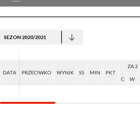
SEZON 2020/2021
ZA 2
ZA 2
DATA
DATA
PRZECIWKO
PRZECIWKO
WYNIK
WYNIK
S5
S5
MIN
MIN
PKT
PKT
C
C
W
W