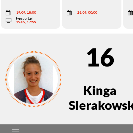
Wi
19.09, 18:00
26.09, 00:00
tvpsport.pl
19.09, 17:55
16
Kinga
Sierakows