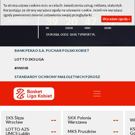
Ta strona używa cookies m.in. w celach: świadczenia usług, reklamy, statystyk.
Korzystając ze strony wyrażasz zgodę na używanie cookie. Jeżeli nie wyrażasz
1KS ŚLĘZA WROCŁAW - LOTTO AZS UMCS LUBLIN
zgody powinieneś zmienić ustawienia swojej przeglądarki.
39
20
47
57
Wyrażam zgodę »
19.09.2026, GODZ. 18:00, TVPSPORT.PL
BANK PEKAO S.A. PUCHAR POLSKI KOBIET
LOTTO 3X3 LIGA
#HWHR
STANDARDY OCHRONY MAŁOLETNICH PZKOSZ
--
--
1KS Ślęza
SKK Polonia
Wi
Wrocław
Warszawa
--
--
KS
LOTTO AZS
MKS Pruszków
Go
UMCS Lublin