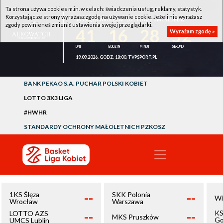
Ta strona używa cookies m.in. w celach: świadczenia usług, reklamy, statystyk.
Korzystając ze strony wyrażasz zgodę na używanie cookie. Jeżeli nie wyrażasz
1KS ŚLĘZA WROCŁAW - LOTTO AZS UMCS LUBLIN
zgody powinieneś zmienić ustawienia swojej przeglądarki.
41
16
28
52
Wyrażam zgodę »
19.09.2026, GODZ. 18:00, TVPSPORT.PL
BANK PEKAO S.A. PUCHAR POLSKI KOBIET
LOTTO 3X3 LIGA
#HWHR
STANDARDY OCHRONY MAŁOLETNICH PZKOSZ
--
--
1KS Ślęza
SKK Polonia
Wi
Wrocław
Warszawa
--
--
KS
LOTTO AZS
MKS Pruszków
Go
UMCS Lublin