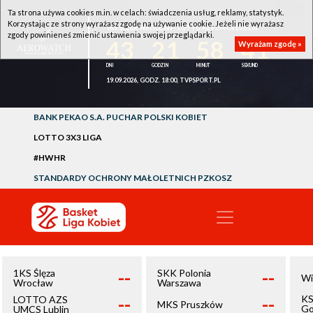
Ta strona używa cookies m.in. w celach: świadczenia usług, reklamy, statystyk.
Korzystając ze strony wyrażasz zgodę na używanie cookie. Jeżeli nie wyrażasz
1KS ŚLĘZA WROCŁAW - LOTTO AZS UMCS LUBLIN
zgody powinieneś zmienić ustawienia swojej przeglądarki.
43
21
58
41
Wyrażam zgodę »
19.09.2026, GODZ. 18:00, TVPSPORT.PL
BANK PEKAO S.A. PUCHAR POLSKI KOBIET
LOTTO 3X3 LIGA
#HWHR
STANDARDY OCHRONY MAŁOLETNICH PZKOSZ
--
--
1KS Ślęza
SKK Polonia
Wi
Wrocław
Warszawa
--
--
KS
LOTTO AZS
MKS Pruszków
Go
UMCS Lublin