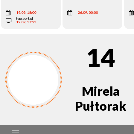
Wi
19.09, 18:00
26.09, 00:00
tvpsport.pl
19.09, 17:55
14
Mirela
Pułtorak