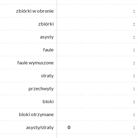
zbiórki w obronie
zbiórki w obronie
:
:
zbiórki
zbiórki
:
:
asysty
asysty
:
:
faule
faule
:
:
faule wymuszone
faule wymuszone
:
:
straty
straty
:
:
przechwyty
przechwyty
:
:
bloki
bloki
:
:
bloki otrzymane
bloki otrzymane
:
:
asysty/straty
asysty/straty
0
0
:
: