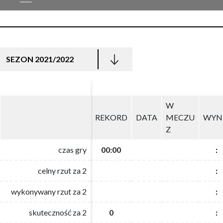
SEZON 2021/2022
W
W
REKORD
REKORD
DATA
DATA
MECZU
MECZU
WYN
WYN
Z
Z
czas gry
czas gry
00:00
00:00
:
:
celny rzut za 2
celny rzut za 2
:
:
wykonywany rzut za 2
wykonywany rzut za 2
:
:
skuteczność za 2
skuteczność za 2
0
0
:
: