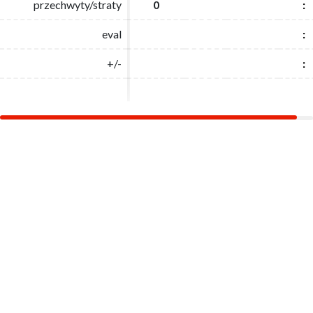
przechwyty/straty
przechwyty/straty
0
0
:
:
eval
eval
:
:
+/-
+/-
:
: