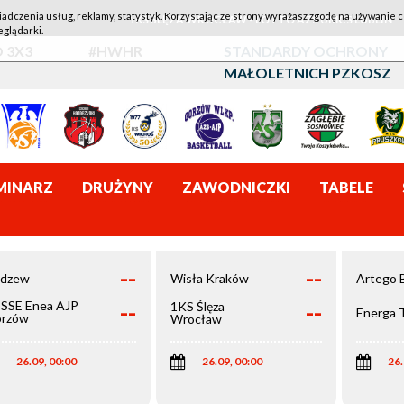
iadczenia usług, reklamy, statystyk. Korzystając ze strony wyrażasz zgodę na używanie c
1KS ŚLĘZA WROCŁAW - LOTTO AZS UMCS LUBLIN
eglądarki.
 3X3
#HWHR
STANDARDY OCHRONY
MAŁOLETNICH PZKOSZ
MINARZ
DRUŻYNY
ZAWODNICZKI
TABELE
--
--
dzew
Wisła Kraków
Artego 
--
--
SSE Enea AJP
1KS Ślęza
Energa 
rzów
Wrocław
elkopolski
26.09, 00:00
26.09, 00:00
26.