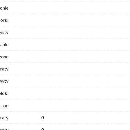
ronie
iórki
ysty
faule
zone
traty
wyty
bloki
mane
traty
0
raty
0