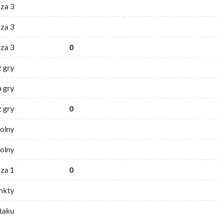
 za 3
za 3
za 3
0
z gry
 gry
z gry
0
wolny
olny
za 1
0
nkty
ataku