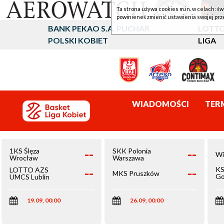
Ta strona używa cookies m.in. w celach: św
powinieneś zmienić ustawienia swojej prz
BANK PEKAO S.A. PUCHAR
LOTTO
POLSKI KOBIET
LIGA
WIADOMOŚCI
TER
--
--
1KS Ślęza
SKK Polonia
Wi
Wrocław
Warszawa
--
--
KS
LOTTO AZS
MKS Pruszków
Go
UMCS Lublin
Wi
19.09, 00:00
26.09, 00:00