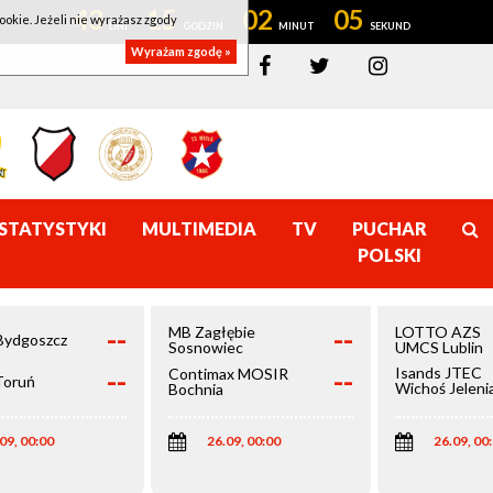
43
15
02
05
ookie. Jeżeli nie wyrażasz zgody
Wyrażam zgodę »
STATYSTYKI
MULTIMEDIA
TV
PUCHAR
POLSKI
--
--
MB Zagłębie
LOTTO AZS
Bydgoszcz
Sosnowiec
UMCS Lublin
--
--
Isands JTEC
Contimax MOSIR
Toruń
Wichoś Jeleni
Bochnia
Góra
09, 00:00
26.09, 00:00
26.09, 00