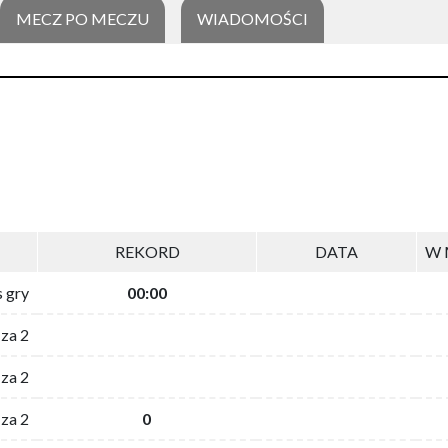
MECZ PO MECZU
WIADOMOŚCI
REKORD
DATA
W 
s gry
00:00
 za 2
za 2
za 2
0