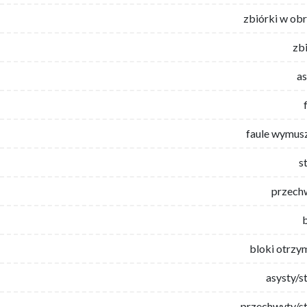
zbiórki w ob
zb
as
faule wymus
s
przech
bloki otrzy
asysty/s
przechwyty/st