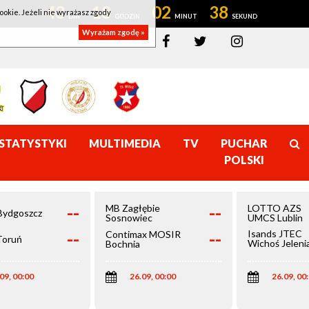
43
18
02
38
ookie. Jeżeli nie wyrażasz zgody
Wyrażam zgodę »
STATYSTYKI
MULTIMEDIA
TV
PUCHAR
POLSKI
--
--
MB Zagłębie
LOTTO AZS
Bydgoszcz
Sosnowiec
UMCS Lublin
--
--
Isands JTEC
Contimax MOSIR
Toruń
Wichoś Jeleni
Bochnia
Góra
09, 00:00
26.09, 00:00
26.09, 00