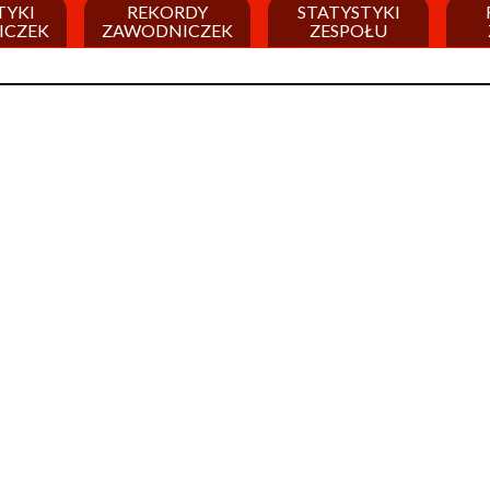
TYKI
REKORDY
STATYSTYKI
ICZEK
ZAWODNICZEK
ZESPOŁU