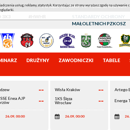
iadczenia usług, reklamy, statystyk. Korzystając ze strony wyrażasz zgodę na używanie c
1KS ŚLĘZA WROCŁAW - LOTTO AZS UMCS LUBLIN
eglądarki.
 3X3
#HWHR
STANDARDY OCHRONY
MAŁOLETNICH PZKOSZ
MINARZ
DRUŻYNY
ZAWODNICZKI
TABELE
--
--
dzew
Wisła Kraków
Artego 
--
--
SSE Enea AJP
1KS Ślęza
Energa 
rzów
Wrocław
elkopolski
26.09, 00:00
26.09, 00:00
26.