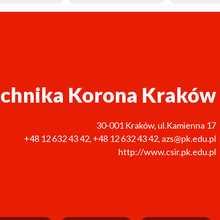
echnika Korona Kraków
30-001
Kraków
,
ul.Kamienna 17
+48 12 632 43 42
,
+48 12 632 43 42
,
azs@pk.edu.pl
http://www.csir.pk.edu.pl