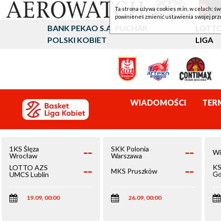
Ta strona używa cookies m.in. w celach: św
powinieneś zmienić ustawienia swojej prz
BANK PEKAO S.A. PUCHAR
LOTTO
POLSKI KOBIET
LIGA
WIADOMOŚCI
TER
--
--
1KS Ślęza
SKK Polonia
Wi
Wrocław
Warszawa
--
--
KS
LOTTO AZS
MKS Pruszków
Go
UMCS Lublin
Wi
19.09, 00:00
26.09, 00:00