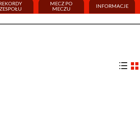
REKORDY
MECZ PO
INFORMACJE
ZESPOŁU
MECZU