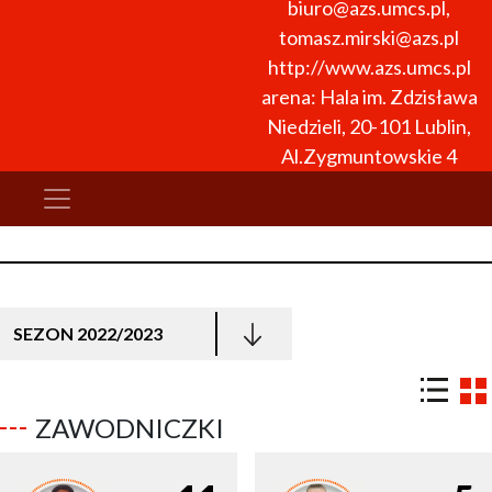
biuro@azs.umcs.pl,
tomasz.mirski@azs.pl
http://www.azs.umcs.pl
arena: Hala im. Zdzisława
Niedzieli, 20-101 Lublin,
Al.Zygmuntowskie 4
SEZON 2022/2023
ZAWODNICZKI