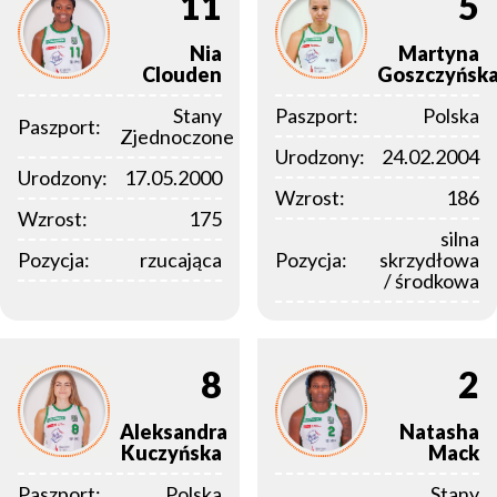
11
5
Nia
Martyna
Clouden
Goszczyńsk
Stany
Paszport:
Polska
Paszport:
Zjednoczone
Urodzony:
24.02.2004
Urodzony:
17.05.2000
Wzrost:
186
Wzrost:
175
silna
Pozycja:
rzucająca
Pozycja:
skrzydłowa
/ środkowa
8
2
Aleksandra
Natasha
Kuczyńska
Mack
Paszport:
Polska
Stany