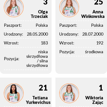
3
25
Olga
Anna
Trzeciak
Wińkowska
Paszport:
Polska
Paszport:
Polska
Urodzony:
28.05.2000
Urodzony:
28.07.2000
Wzrost:
183
Wzrost:
192
niska
Pozycja:
środkowa
skrzydłowa
Pozycja:
/ silna
skrzydłowa
21
1
Tetiana
Wiktoria
Yurkevichus
Zając