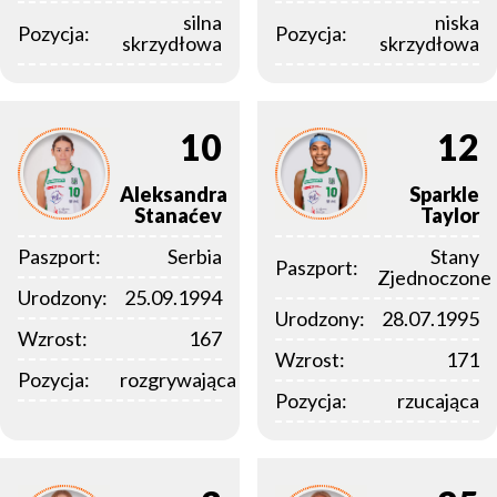
silna
niska
Pozycja:
Pozycja:
skrzydłowa
skrzydłowa
10
12
Aleksandra
Sparkle
Stanaćev
Taylor
Paszport:
Serbia
Stany
Paszport:
Zjednoczone
Urodzony:
25.09.1994
Urodzony:
28.07.1995
Wzrost:
167
Wzrost:
171
Pozycja:
rozgrywająca
Pozycja:
rzucająca