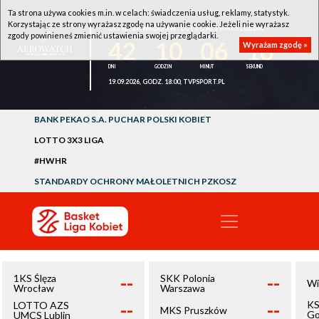
Ta strona używa cookies m.in. w celach: świadczenia usług, reklamy, statystyk.
Korzystając ze strony wyrażasz zgodę na używanie cookie. Jeżeli nie wyrażasz
1KS ŚLĘZA WROCŁAW - LOTTO AZS UMCS LUBLIN
zgody powinieneś zmienić ustawienia swojej przeglądarki.
42
10
06
16
Wyrażam zgodę »
19.09.2026, GODZ. 18:00, TVPSPORT.PL
BANK PEKAO S.A. PUCHAR POLSKI KOBIET
LOTTO 3X3 LIGA
#HWHR
STANDARDY OCHRONY MAŁOLETNICH PZKOSZ
--
--
1KS Ślęza
SKK Polonia
Wi
Wrocław
Warszawa
--
--
KS
LOTTO AZS
MKS Pruszków
Go
UMCS Lublin