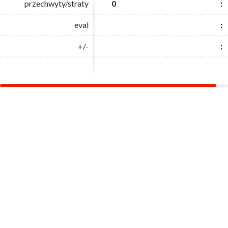
przechwyty/straty
przechwyty/straty
0
0
:
:
eval
eval
:
:
+/-
+/-
:
: