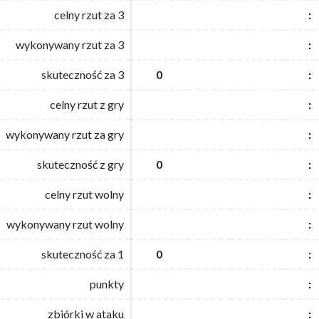
celny rzut za 3
celny rzut za 3
:
:
wykonywany rzut za 3
wykonywany rzut za 3
:
:
skuteczność za 3
skuteczność za 3
0
0
:
:
celny rzut z gry
celny rzut z gry
:
:
wykonywany rzut za gry
wykonywany rzut za gry
:
:
skuteczność z gry
skuteczność z gry
0
0
:
:
celny rzut wolny
celny rzut wolny
:
:
wykonywany rzut wolny
wykonywany rzut wolny
:
:
skuteczność za 1
skuteczność za 1
0
0
:
:
punkty
punkty
:
:
zbiórki w ataku
zbiórki w ataku
:
: