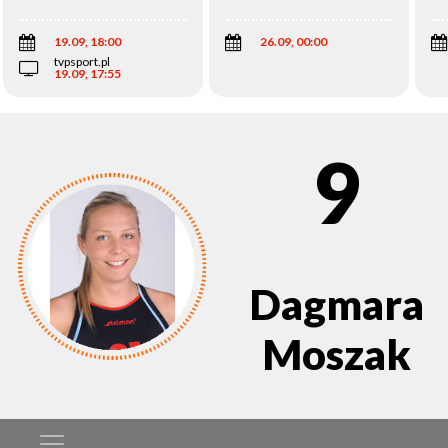
Wi
19.09, 18:00
26.09, 00:00
tvpsport.pl
19.09, 17:55
9
Dagmara
Moszak