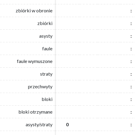
zbiórki w obronie
zbiórki w obronie
:
:
zbiórki
zbiórki
:
:
asysty
asysty
:
:
faule
faule
:
:
faule wymuszone
faule wymuszone
:
:
straty
straty
:
:
przechwyty
przechwyty
:
:
bloki
bloki
:
:
bloki otrzymane
bloki otrzymane
:
:
asysty/straty
asysty/straty
0
0
:
: