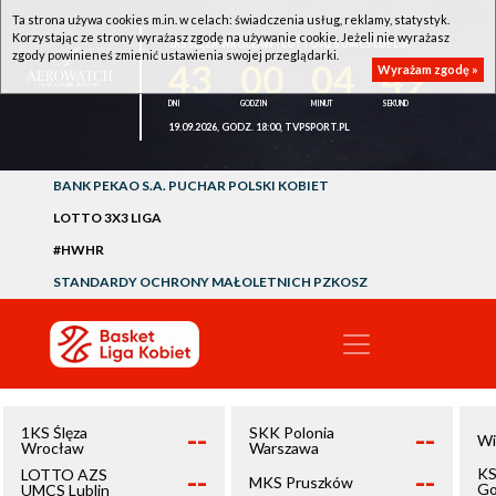
Ta strona używa cookies m.in. w celach: świadczenia usług, reklamy, statystyk.
Korzystając ze strony wyrażasz zgodę na używanie cookie. Jeżeli nie wyrażasz
1KS ŚLĘZA WROCŁAW - LOTTO AZS UMCS LUBLIN
zgody powinieneś zmienić ustawienia swojej przeglądarki.
43
00
04
49
Wyrażam zgodę »
19.09.2026, GODZ. 18:00, TVPSPORT.PL
BANK PEKAO S.A. PUCHAR POLSKI KOBIET
LOTTO 3X3 LIGA
#HWHR
STANDARDY OCHRONY MAŁOLETNICH PZKOSZ
--
--
1KS Ślęza
SKK Polonia
Wi
Wrocław
Warszawa
--
--
KS
LOTTO AZS
MKS Pruszków
Go
UMCS Lublin