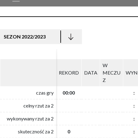
SEZON 2022/2023
W
W
REKORD
REKORD
DATA
DATA
MECZU
MECZU
WYN
WYN
Z
Z
czas gry
czas gry
00:00
00:00
:
:
celny rzut za 2
celny rzut za 2
:
:
wykonywany rzut za 2
wykonywany rzut za 2
:
:
skuteczność za 2
skuteczność za 2
0
0
:
: