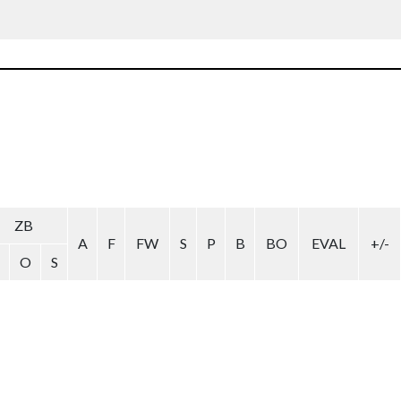
ZB
A
F
FW
S
P
B
BO
EVAL
+/-
O
S