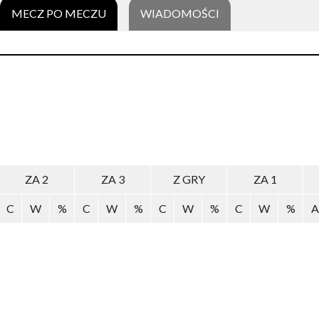
MECZ PO MECZU
WIADOMOŚCI
ZA 2
ZA 3
Z GRY
ZA 1
C
W
%
C
W
%
C
W
%
C
W
%
A