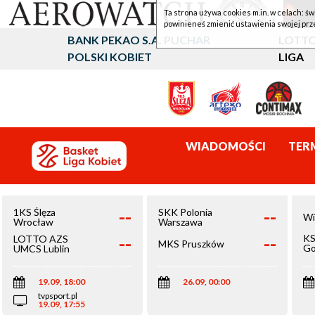
Ta strona używa cookies m.in. w celach: św
powinieneś zmienić ustawienia swojej prz
BANK PEKAO S.A. PUCHAR
LOTTO
POLSKI KOBIET
LIGA
WIADOMOŚCI
TER
--
--
1KS Ślęza
SKK Polonia
Wi
Wrocław
Warszawa
--
--
KS
LOTTO AZS
MKS Pruszków
Go
UMCS Lublin
Wi
19.09, 18:00
26.09, 00:00
tvpsport.pl
19.09, 17:55