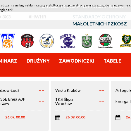
iadczenia usług, reklamy, statystyk. Korzystając ze strony wyrażasz zgodę na używanie c
1KS ŚLĘZA WROCŁAW - LOTTO AZS UMCS LUBLIN
eglądarki.
 3X3
#HWHR
STANDARDY OCHRONY
MAŁOLETNICH PZKOSZ
MINARZ
DRUŻYNY
ZAWODNICZKI
TABELE
--
--
dzew Łódź
Wisła Kraków
Artego 
--
--
SSE Enea AJP
1KS Ślęza
Energa 
rzów
Wrocław
elkopolski
26.09, 00:00
26.09, 00:00
26.