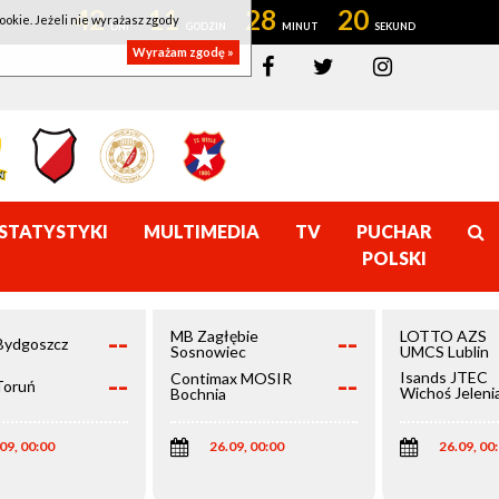
42
11
28
20
ookie. Jeżeli nie wyrażasz zgody
Wyrażam zgodę »
STATYSTYKI
MULTIMEDIA
TV
PUCHAR
POLSKI
--
--
MB Zagłębie
LOTTO AZS
Bydgoszcz
Sosnowiec
UMCS Lublin
--
--
Isands JTEC
Contimax MOSIR
Toruń
Wichoś Jeleni
Bochnia
Góra
09, 00:00
26.09, 00:00
26.09, 00