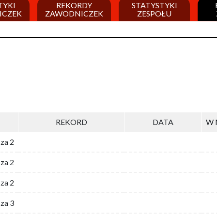
TYKI
REKORDY
STATYSTYKI
ICZEK
ZAWODNICZEK
ZESPOŁU
REKORD
DATA
W 
 za 2
za 2
za 2
 za 3