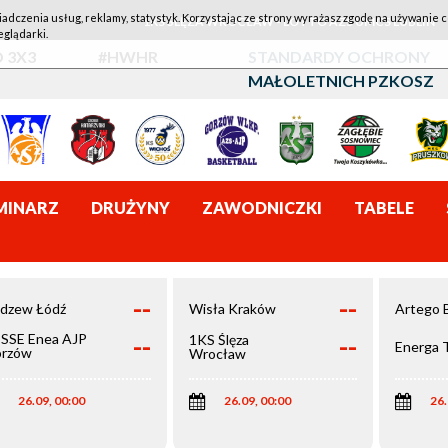
iadczenia usług, reklamy, statystyk. Korzystając ze strony wyrażasz zgodę na używanie c
1KS ŚLĘZA WROCŁAW - LOTTO AZS UMCS LUBLIN
eglądarki.
 3X3
#HWHR
STANDARDY OCHRONY
MAŁOLETNICH PZKOSZ
MINARZ
DRUŻYNY
ZAWODNICZKI
TABELE
--
--
dzew Łódź
Wisła Kraków
Artego 
--
--
SSE Enea AJP
1KS Ślęza
Energa 
rzów
Wrocław
elkopolski
26.09, 00:00
26.09, 00:00
26.