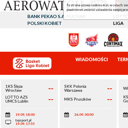
Ta strona używa cookies m.in. w celach: św
powinieneś zmienić ustawienia swojej prz
BANK PEKAO S.A. PUCHAR
LOTTO
POLSKI KOBIET
LIGA
WIADOMOŚCI
TER
--
--
1KS Ślęza
SKK Polonia
Wi
Wrocław
Warszawa
--
--
KS
LOTTO AZS
MKS Pruszków
Go
UMCS Lublin
Wi
19.09, 18:00
26.09, 00:00
tvpsport.pl
19.09, 17:55