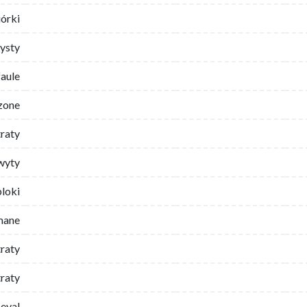
iórki
ysty
faule
zone
traty
wyty
bloki
mane
traty
raty
eval