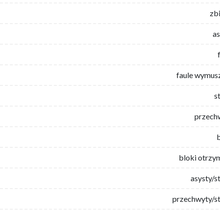
zb
as
faule wymus
s
przech
bloki otrzy
asysty/s
przechwyty/st