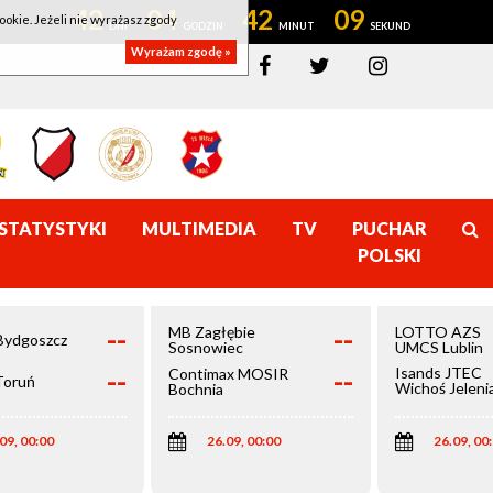
42
04
42
09
ookie. Jeżeli nie wyrażasz zgody
Wyrażam zgodę »
STATYSTYKI
MULTIMEDIA
TV
PUCHAR
POLSKI
--
--
MB Zagłębie
LOTTO AZS
Bydgoszcz
Sosnowiec
UMCS Lublin
--
--
Isands JTEC
Contimax MOSIR
Toruń
Wichoś Jeleni
Bochnia
Góra
09, 00:00
26.09, 00:00
26.09, 00