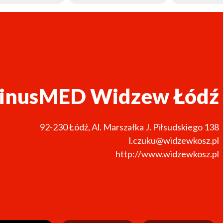
inusMED Widzew Łódź
92-230
Łódź
,
Al. Marszałka J. Piłsudskiego 138
l.czuku@widzewkosz.pl
http://www.widzewkosz.pl