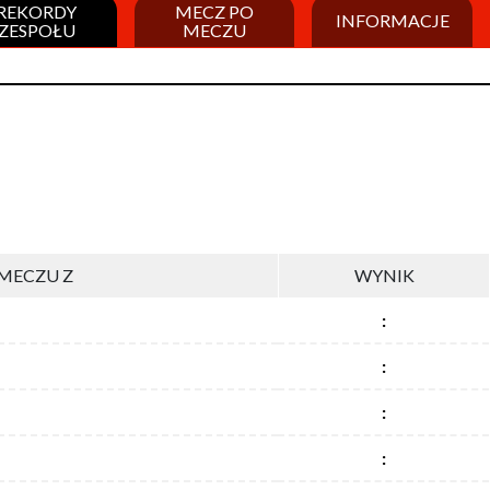
REKORDY
MECZ PO
INFORMACJE
ZESPOŁU
MECZU
MECZU Z
WYNIK
:
:
:
: