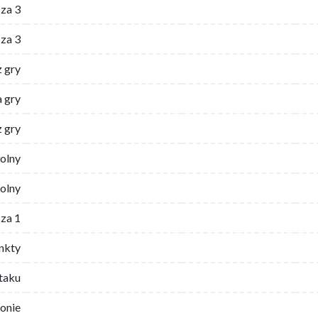
za 3
za 3
z gry
 gry
z gry
wolny
olny
za 1
nkty
ataku
ronie