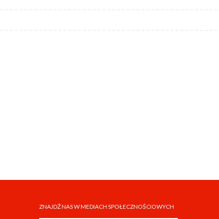
ZNAJDŹ NAS W MEDIACH SPOŁECZNOŚCIOWYCH