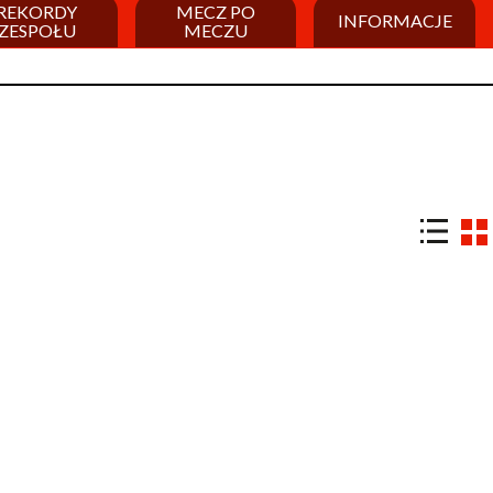
REKORDY
MECZ PO
INFORMACJE
ZESPOŁU
MECZU