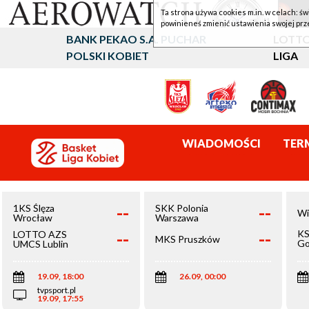
Ta strona używa cookies m.in. w celach: św
powinieneś zmienić ustawienia swojej prz
BANK PEKAO S.A. PUCHAR
LOTTO
POLSKI KOBIET
LIGA
WIADOMOŚCI
TER
--
--
1KS Ślęza
SKK Polonia
Wi
Wrocław
Warszawa
--
--
KS
LOTTO AZS
MKS Pruszków
Go
UMCS Lublin
Wi
19.09, 18:00
26.09, 00:00
tvpsport.pl
19.09, 17:55