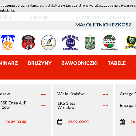
iadczenia usług, reklamy, statystyk. Korzystając ze strony wyrażasz zgodę na używanie c
1KS ŚLĘZA WROCŁAW - LOTTO AZS UMCS LUBLIN
eglądarki.
 3X3
#HWHR
STANDARDY OCHRONY
MAŁOLETNICH PZKOSZ
MINARZ
DRUŻYNY
ZAWODNICZKI
TABELE
--
--
dzew
Wisła Kraków
Artego 
--
--
SSE Enea AJP
1KS Ślęza
Energa 
rzów
Wrocław
elkopolski
26.09, 00:00
26.09, 00:00
26.