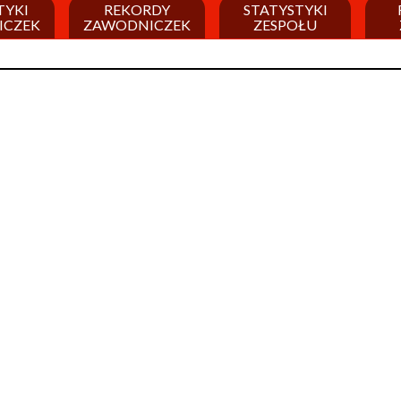
TYKI
REKORDY
STATYSTYKI
ICZEK
ZAWODNICZEK
ZESPOŁU