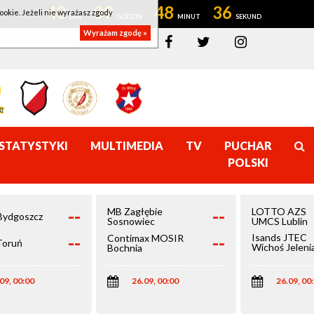
43
09
48
36
ookie. Jeżeli nie wyrażasz zgody
Wyrażam zgodę »
STATYSTYKI
MULTIMEDIA
TV
PUCHAR
POLSKI
--
--
MB Zagłębie
LOTTO AZS
Bydgoszcz
Sosnowiec
UMCS Lublin
--
--
Isands JTEC
Contimax MOSIR
Toruń
Wichoś Jeleni
Bochnia
Góra
09, 00:00
26.09, 00:00
26.09, 00