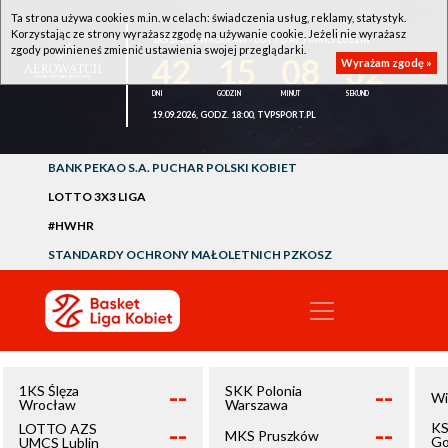
Ta strona używa cookies m.in. w celach: świadczenia usług, reklamy, statystyk.
Korzystając ze strony wyrażasz zgodę na używanie cookie. Jeżeli nie wyrażasz
1KS ŚLĘZA WROCŁAW - LOTTO AZS UMCS LUBLIN
zgody powinieneś zmienić ustawienia swojej przeglądarki.
42
15
08
32
Wyrażam zgodę »
19.09.2026, GODZ. 18:00, TVPSPORT.PL
BANK PEKAO S.A. PUCHAR POLSKI KOBIET
LOTTO 3X3 LIGA
#HWHR
STANDARDY OCHRONY MAŁOLETNICH PZKOSZ
--
--
1KS Ślęza
SKK Polonia
Wi
Wrocław
Warszawa
--
--
KS
LOTTO AZS
MKS Pruszków
Go
UMCS Lublin