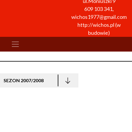
ul.Moniuszki 9
609 103 341
,
wichos1977@gmail.com
http://wichos.pl (w
budowie)
SEZON 2007/2008