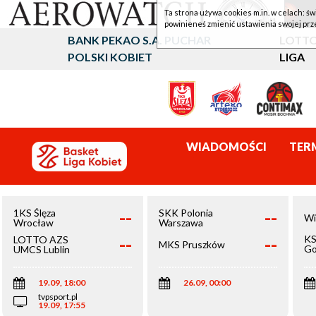
Ta strona używa cookies m.in. w celach: św
powinieneś zmienić ustawienia swojej prz
BANK PEKAO S.A. PUCHAR
LOTTO
POLSKI KOBIET
LIGA
WIADOMOŚCI
TER
--
--
1KS Ślęza
SKK Polonia
Wi
Wrocław
Warszawa
--
--
KS
LOTTO AZS
MKS Pruszków
Go
UMCS Lublin
Wi
19.09, 18:00
26.09, 00:00
tvpsport.pl
19.09, 17:55