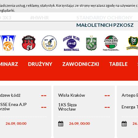
iadczenia usług, reklamy, statystyk. Korzystając ze strony wyrażasz zgodę na używanie c
1KS ŚLĘZA WROCŁAW - LOTTO AZS UMCS LUBLIN
eglądarki.
 3X3
#HWHR
STANDARDY OCHRONY
MAŁOLETNICH PZKOSZ
MINARZ
DRUŻYNY
ZAWODNICZKI
TABELE
--
--
dzew Łódź
Wisła Kraków
Artego 
--
--
SSE Enea AJP
1KS Ślęza
Energa 
rzów
Wrocław
elkopolski
26.09, 00:00
26.09, 00:00
26.