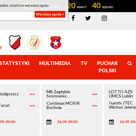
42
04
20
40
ookie. Jeżeli nie wyrażasz zgody
Wyrażam zgodę »
STATYSTYKI
MULTIMEDIA
TV
PUCHAR
POLSKI
--
--
MB Zagłębie
LOTTO AZS
Bydgoszcz
Sosnowiec
UMCS Lublin
--
--
Isands JTEC
Contimax MOSIR
Toruń
Wichoś Jeleni
Bochnia
Góra
09, 00:00
26.09, 00:00
26.09, 00