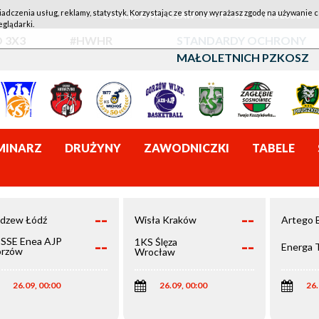
iadczenia usług, reklamy, statystyk. Korzystając ze strony wyrażasz zgodę na używanie c
1KS ŚLĘZA WROCŁAW - LOTTO AZS UMCS LUBLIN
eglądarki.
 3X3
#HWHR
STANDARDY OCHRONY
MAŁOLETNICH PZKOSZ
MINARZ
DRUŻYNY
ZAWODNICZKI
TABELE
--
--
dzew Łódź
Wisła Kraków
Artego 
--
--
SSE Enea AJP
1KS Ślęza
Energa 
rzów
Wrocław
elkopolski
26.09, 00:00
26.09, 00:00
26.