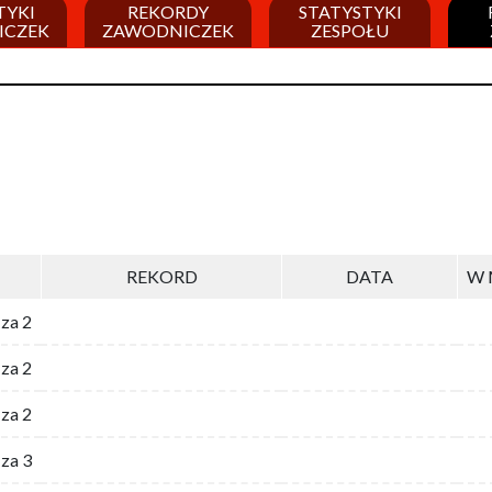
TYKI
REKORDY
STATYSTYKI
ICZEK
ZAWODNICZEK
ZESPOŁU
REKORD
DATA
W 
 za 2
za 2
za 2
 za 3