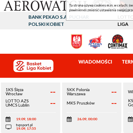
Ta strona używa cookies m.in. w celach: św
powinieneś zmienić ustawienia swojej prz
BANK PEKAO S.A. PUCHAR
LOTTO
POLSKI KOBIET
LIGA
WIADOMOŚCI
TER
--
--
1KS Ślęza
SKK Polonia
Wi
Wrocław
Warszawa
--
--
KS
LOTTO AZS
MKS Pruszków
Go
UMCS Lublin
Wi
19.09, 18:00
26.09, 00:00
tvpsport.pl
19.09, 17:55