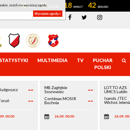
41
23
18
41
ookie. Jeżeli nie wyrażasz zgody
Wyrażam zgodę »
STATYSTYKI
MULTIMEDIA
TV
PUCHAR
POLSKI
--
--
MB Zagłębie
LOTTO AZS
Bydgoszcz
Sosnowiec
UMCS Lublin
--
--
Isands JTEC
Contimax MOSIR
Toruń
Wichoś Jeleni
Bochnia
Góra
09, 00:00
26.09, 00:00
26.09, 00