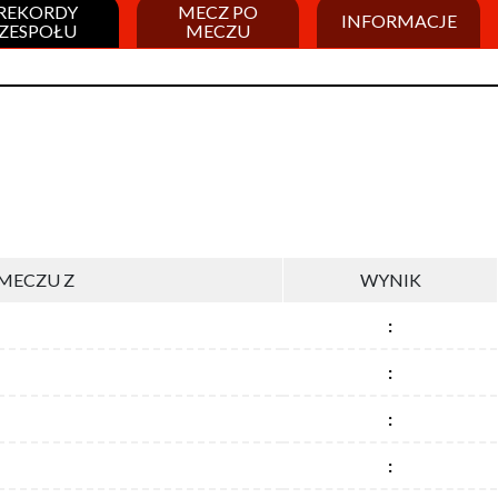
REKORDY
MECZ PO
INFORMACJE
ZESPOŁU
MECZU
MECZU Z
WYNIK
:
:
:
: