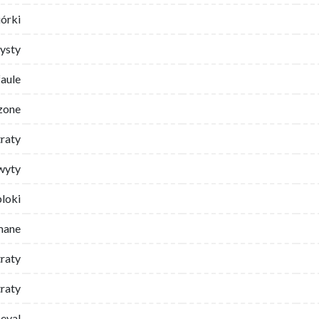
iórki
ysty
faule
zone
traty
wyty
bloki
mane
traty
raty
eval