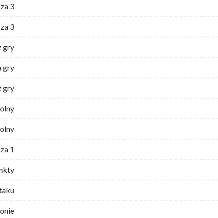
za 3
za 3
z gry
 gry
z gry
wolny
olny
za 1
nkty
ataku
ronie