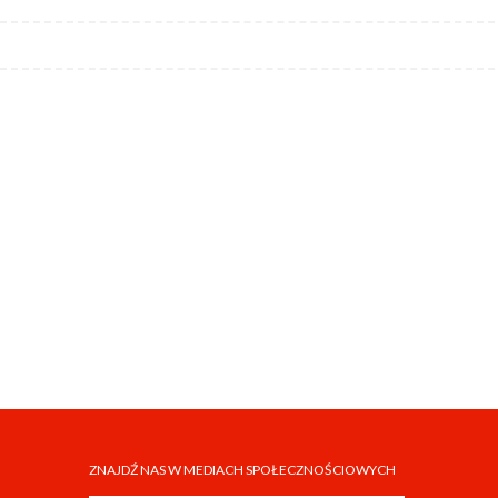
ZNAJDŹ NAS W MEDIACH SPOŁECZNOŚCIOWYCH