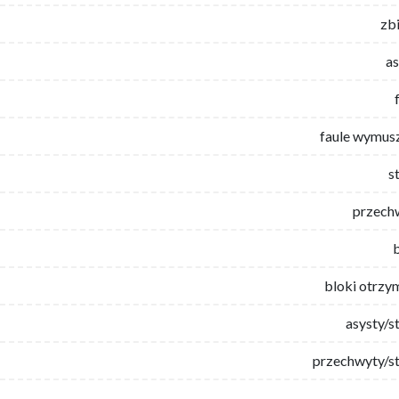
zb
as
faule wymus
s
przech
bloki otrzy
asysty/s
przechwyty/st