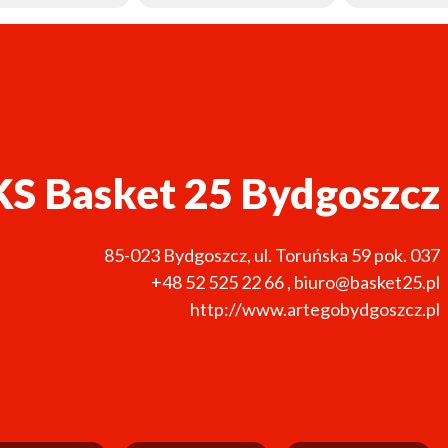
KS Basket 25 Bydgoszcz
85-023
Bydgoszcz
,
ul. Toruńska 59 pok. 037
+48 52 525 22 66
,
biuro@basket25.pl
http://www.artegobydgoszcz.pl