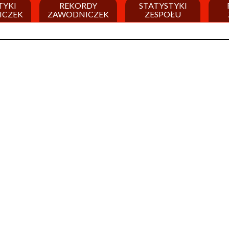
TYKI
REKORDY
STATYSTYKI
ICZEK
ZAWODNICZEK
ZESPOŁU