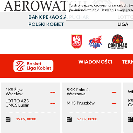
Ta strona używa cookies m.in. w celach: św
powinieneś zmienić ustawienia swojej prz
BANK PEKAO S.A. PUCHAR
LOTTO
POLSKI KOBIET
LIGA
WIADOMOŚCI
TER
--
--
1KS Ślęza
SKK Polonia
Wi
Wrocław
Warszawa
--
--
KS
LOTTO AZS
MKS Pruszków
Go
UMCS Lublin
Wi
19.09, 00:00
26.09, 00:00