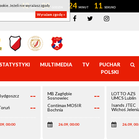
43
20
24
11
ookie. Jeżeli nie wyrażasz zgody
Wyrażam zgodę »
STATYSTYKI
MULTIMEDIA
TV
PUCHAR
POLSKI
--
--
MB Zagłębie
LOTTO AZS
Bydgoszcz
Sosnowiec
UMCS Lublin
--
--
Isands JTEC
Contimax MOSIR
Toruń
Wichoś Jeleni
Bochnia
Góra
09, 00:00
26.09, 00:00
26.09, 00