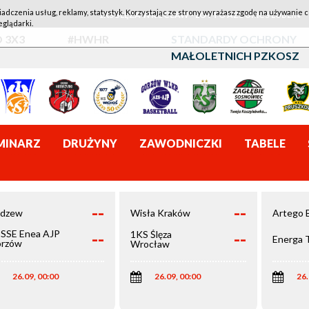
iadczenia usług, reklamy, statystyk. Korzystając ze strony wyrażasz zgodę na używanie c
1KS ŚLĘZA WROCŁAW - LOTTO AZS UMCS LUBLIN
eglądarki.
 3X3
#HWHR
STANDARDY OCHRONY
MAŁOLETNICH PZKOSZ
MINARZ
DRUŻYNY
ZAWODNICZKI
TABELE
--
--
dzew
Wisła Kraków
Artego 
--
--
SSE Enea AJP
1KS Ślęza
Energa 
rzów
Wrocław
elkopolski
26.09, 00:00
26.09, 00:00
26.