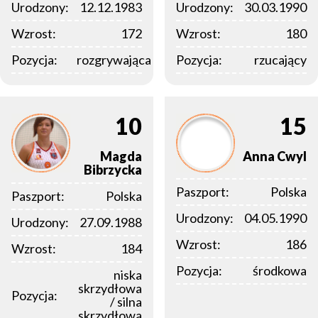
Urodzony:
12.12.1983
Urodzony:
30.03.1990
Wzrost:
172
Wzrost:
180
Pozycja:
rozgrywająca
Pozycja:
rzucający
10
15
Magda
Anna
Cwyl
Bibrzycka
Paszport:
Polska
Paszport:
Polska
Urodzony:
04.05.1990
Urodzony:
27.09.1988
Wzrost:
186
Wzrost:
184
Pozycja:
środkowa
niska
skrzydłowa
Pozycja:
/ silna
skrzydłowa