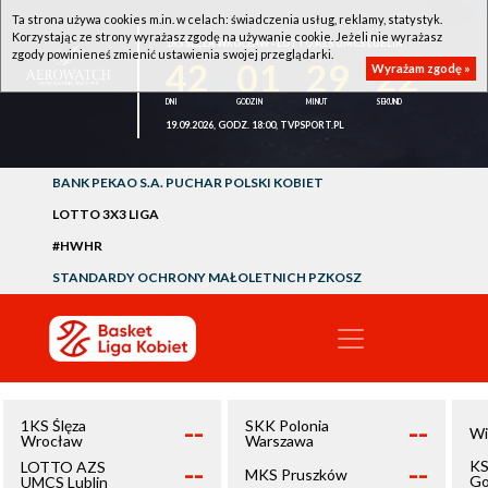
Ta strona używa cookies m.in. w celach: świadczenia usług, reklamy, statystyk.
Korzystając ze strony wyrażasz zgodę na używanie cookie. Jeżeli nie wyrażasz
1KS ŚLĘZA WROCŁAW - LOTTO AZS UMCS LUBLIN
zgody powinieneś zmienić ustawienia swojej przeglądarki.
42
01
29
21
Wyrażam zgodę »
19.09.2026, GODZ. 18:00, TVPSPORT.PL
BANK PEKAO S.A. PUCHAR POLSKI KOBIET
LOTTO 3X3 LIGA
#HWHR
STANDARDY OCHRONY MAŁOLETNICH PZKOSZ
--
--
1KS Ślęza
SKK Polonia
Wi
Wrocław
Warszawa
--
--
KS
LOTTO AZS
MKS Pruszków
Go
UMCS Lublin