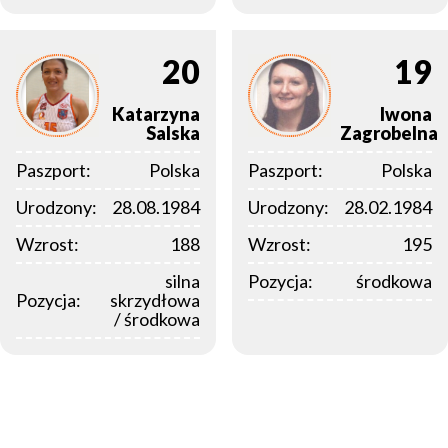
20
19
Katarzyna
Iwona
Salska
Zagrobelna
Paszport:
Polska
Paszport:
Polska
Urodzony:
28.08.1984
Urodzony:
28.02.1984
Wzrost:
188
Wzrost:
195
silna
Pozycja:
środkowa
Pozycja:
skrzydłowa
/ środkowa