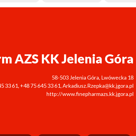
m AZS KK Jelenia Góra
58-503
Jelenia Góra
,
Lwówecka 18
45 33 61
,
+48 75 645 33 61
,
Arkadiusz.Rzepka@kk.jgora.pl
http://www.finepharmazs.kk.jgora.pl