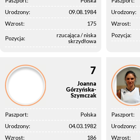
Paszport:
Polska
Paszport:
Urodzony:
09.08.1984
Urodzony:
Wzrost:
175
Wzrost:
rzucająca / niska
Pozycja:
Pozycja:
skrzydłowa
7
Joanna
Górzyńska-
Szymczak
Paszport:
Polska
Paszport:
Urodzony:
04.03.1982
Urodzony:
Wzrost:
186
Wzrost: