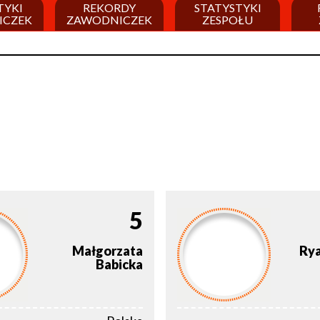
TYKI
REKORDY
STATYSTYKI
ICZEK
ZAWODNICZEK
ZESPOŁU
5
Małgorzata
Ry
Babicka