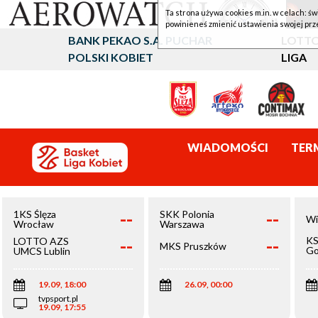
Ta strona używa cookies m.in. w celach: św
powinieneś zmienić ustawienia swojej prz
BANK PEKAO S.A. PUCHAR
LOTTO
POLSKI KOBIET
LIGA
WIADOMOŚCI
TER
--
--
1KS Ślęza
SKK Polonia
Wi
Wrocław
Warszawa
--
--
KS
LOTTO AZS
MKS Pruszków
Go
UMCS Lublin
Wi
19.09, 18:00
26.09, 00:00
tvpsport.pl
19.09, 17:55