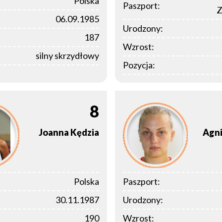
Polska
Paszport:
Z
06.09.1985
Urodzony:
187
Wzrost:
silny skrzydłowy
Pozycja:
8
Joanna
Kędzia
Agn
Polska
Paszport:
30.11.1987
Urodzony:
190
Wzrost: