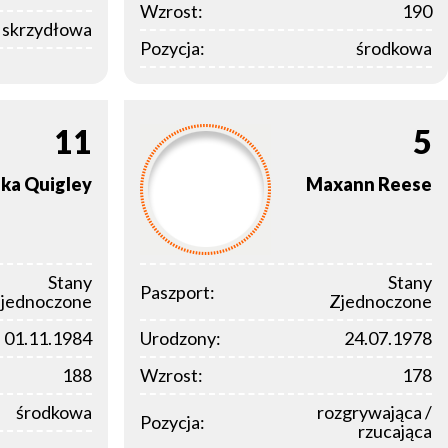
Wzrost:
190
a skrzydłowa
Pozycja:
środkowa
11
5
ika
Quigley
Maxann
Reese
Stany
Stany
Paszport:
jednoczone
Zjednoczone
01.11.1984
Urodzony:
24.07.1978
188
Wzrost:
178
środkowa
rozgrywająca /
Pozycja:
rzucająca