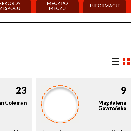
REKORDY
MECZ PO
INFORMACJE
ZESPOŁU
MECZU
23
9
an
Coleman
Magdalena
Gawrońska