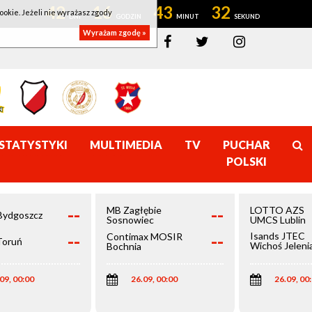
42
16
43
32
ookie. Jeżeli nie wyrażasz zgody
Wyrażam zgodę »
STATYSTYKI
MULTIMEDIA
TV
PUCHAR
POLSKI
--
--
MB Zagłębie
LOTTO AZS
Bydgoszcz
Sosnowiec
UMCS Lublin
--
--
Isands JTEC
Contimax MOSIR
Toruń
Wichoś Jeleni
Bochnia
Góra
09, 00:00
26.09, 00:00
26.09, 00