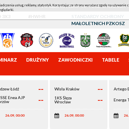
iadczenia usług, reklamy, statystyk. Korzystając ze strony wyrażasz zgodę na używanie c
1KS ŚLĘZA WROCŁAW - LOTTO AZS UMCS LUBLIN
eglądarki.
 3X3
#HWHR
STANDARDY OCHRONY
MAŁOLETNICH PZKOSZ
MINARZ
DRUŻYNY
ZAWODNICZKI
TABELE
--
--
dzew Łódź
Wisła Kraków
Artego 
--
--
SSE Enea AJP
1KS Ślęza
Energa 
rzów
Wrocław
elkopolski
26.09, 00:00
26.09, 00:00
26.