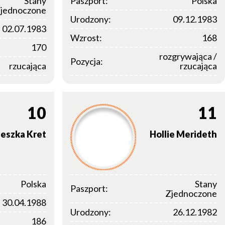
Stany
Paszport:
Polska
jednoczone
Urodzony:
09.12.1983
02.07.1983
Wzrost:
168
170
rozgrywająca /
Pozycja:
rzucająca
rzucająca
10
11
ieszka
Kret
Hollie
Merideth
Polska
Stany
Paszport:
Zjednoczone
30.04.1988
Urodzony:
26.12.1982
186