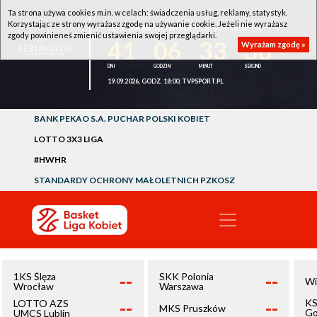
Ta strona używa cookies m.in. w celach: świadczenia usług, reklamy, statystyk.
Korzystając ze strony wyrażasz zgodę na używanie cookie. Jeżeli nie wyrażasz
1KS ŚLĘZA WROCŁAW - LOTTO AZS UMCS LUBLIN
zgody powinieneś zmienić ustawienia swojej przeglądarki.
41
06
33
38
Wyrażam zgodę »
19.09.2026, GODZ. 18:00, TVPSPORT.PL
BANK PEKAO S.A. PUCHAR POLSKI KOBIET
LOTTO 3X3 LIGA
#HWHR
STANDARDY OCHRONY MAŁOLETNICH PZKOSZ
--
--
1KS Ślęza
SKK Polonia
Wi
Wrocław
Warszawa
--
--
KS
LOTTO AZS
MKS Pruszków
Go
UMCS Lublin