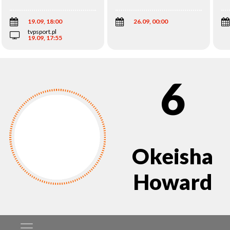
Wi
19.09, 18:00
26.09, 00:00
tvpsport.pl
19.09, 17:55
6
Okeisha
Howard