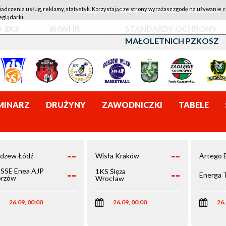
iadczenia usług, reklamy, statystyk. Korzystając ze strony wyrażasz zgodę na używanie c
1KS ŚLĘZA WROCŁAW - LOTTO AZS UMCS LUBLIN
eglądarki.
 3X3
#HWHR
STANDARDY OCHRONY
MAŁOLETNICH PZKOSZ
MINARZ
DRUŻYNY
ZAWODNICZKI
TABELE
--
--
dzew Łódź
Wisła Kraków
Artego 
--
--
SSE Enea AJP
1KS Ślęza
Energa 
rzów
Wrocław
elkopolski
26.09, 00:00
26.09, 00:00
26.