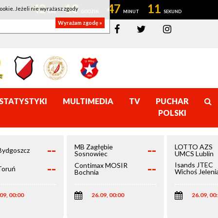
42
10
47
11
ookie. Jeżeli nie wyrażasz zgody
Wyrażam zgodę »
STATYSTYKI
MULTIMEDIA
TV
PUCHAR
POLSKI
--
--
MB Zagłębie
LOTTO AZS
Bydgoszcz
Sosnowiec
UMCS Lublin
--
--
Isands JTEC
Contimax MOSIR
Toruń
Wichoś Jeleni
Bochnia
Góra
09, 00:00
26.09, 00:00
26.09, 00