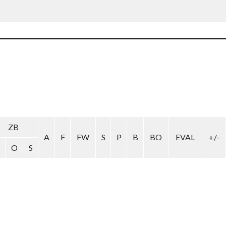
ZB
A
F
FW
S
P
B
BO
EVAL
+/-
O
S