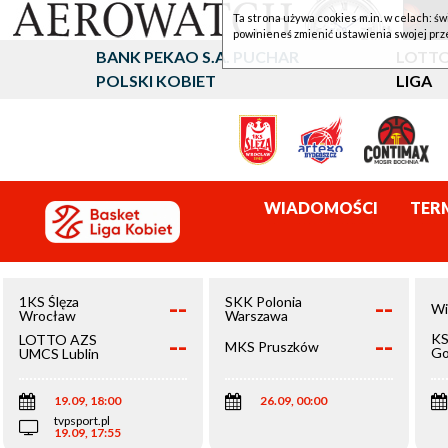
Ta strona używa cookies m.in. w celach: św
powinieneś zmienić ustawienia swojej prz
BANK PEKAO S.A. PUCHAR
LOTTO
POLSKI KOBIET
LIGA
WIADOMOŚCI
TER
--
--
1KS Ślęza
SKK Polonia
Wi
Wrocław
Warszawa
--
--
KS
LOTTO AZS
MKS Pruszków
Go
UMCS Lublin
Wi
19.09, 18:00
26.09, 00:00
tvpsport.pl
19.09, 17:55