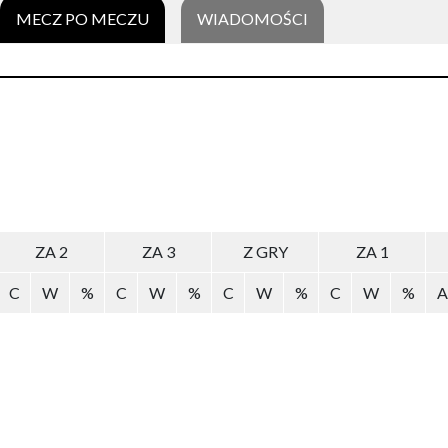
MECZ PO MECZU
WIADOMOŚCI
ZA 2
ZA 3
Z GRY
ZA 1
C
W
%
C
W
%
C
W
%
C
W
%
A