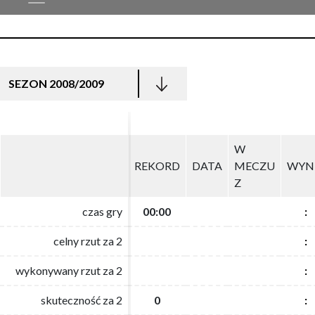
SEZON 2008/2009
W
W
REKORD
REKORD
DATA
DATA
MECZU
MECZU
WYN
WYN
Z
Z
czas gry
czas gry
00:00
00:00
:
:
celny rzut za 2
celny rzut za 2
:
:
wykonywany rzut za 2
wykonywany rzut za 2
:
:
skuteczność za 2
skuteczność za 2
0
0
:
: