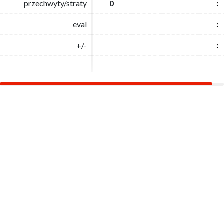
przechwyty/straty
przechwyty/straty
0
0
:
:
eval
eval
:
:
+/-
+/-
:
: