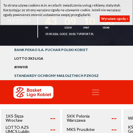
Ta strona używa cookies m.in. w celach: świadczenia usług, reklamy, statystyk.
Korzystając ze strony wyrażasz zgodę na używanie cookie. Jeżeli nie wyrażasz
1KS ŚLĘZA WROCŁAW - LOTTO AZS UMCS LUBLIN
zgody powinieneś zmienić ustawienia swojej przeglądarki.
43
09
10
36
Wyrażam zgodę »
19.09.2026, GODZ. 18:00, TVPSPORT.PL
BANK PEKAO S.A. PUCHAR POLSKI KOBIET
LOTTO 3X3 LIGA
#HWHR
STANDARDY OCHRONY MAŁOLETNICH PZKOSZ
--
--
1KS Ślęza
SKK Polonia
Wi
Wrocław
Warszawa
--
--
KS
LOTTO AZS
MKS Pruszków
Go
UMCS Lublin