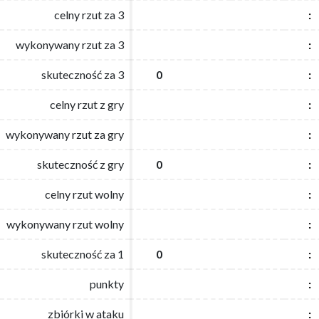
celny rzut za 3
celny rzut za 3
:
:
wykonywany rzut za 3
wykonywany rzut za 3
:
:
skuteczność za 3
skuteczność za 3
0
0
:
:
celny rzut z gry
celny rzut z gry
:
:
wykonywany rzut za gry
wykonywany rzut za gry
:
:
skuteczność z gry
skuteczność z gry
0
0
:
:
celny rzut wolny
celny rzut wolny
:
:
wykonywany rzut wolny
wykonywany rzut wolny
:
:
skuteczność za 1
skuteczność za 1
0
0
:
:
punkty
punkty
:
:
zbiórki w ataku
zbiórki w ataku
:
: