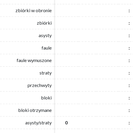
zbiórki w obronie
zbiórki w obronie
:
:
zbiórki
zbiórki
:
:
asysty
asysty
:
:
faule
faule
:
:
faule wymuszone
faule wymuszone
:
:
straty
straty
:
:
przechwyty
przechwyty
:
:
bloki
bloki
:
:
bloki otrzymane
bloki otrzymane
:
:
asysty/straty
asysty/straty
0
0
:
: