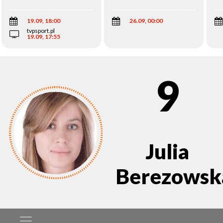
Wi
19.09, 18:00
26.09, 00:00
tvpsport.pl
19.09, 17:55
9
Julia
Berezowsk