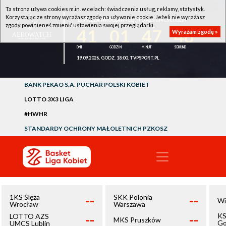
Ta strona używa cookies m.in. w celach: świadczenia usług, reklamy, statystyk.
Korzystając ze strony wyrażasz zgodę na używanie cookie. Jeżeli nie wyrażasz
1KS ŚLĘZA WROCŁAW - LOTTO AZS UMCS LUBLIN
zgody powinieneś zmienić ustawienia swojej przeglądarki.
41
01
47
46
Wyrażam zgodę »
19.09.2026, GODZ. 18:00, TVPSPORT.PL
BANK PEKAO S.A. PUCHAR POLSKI KOBIET
LOTTO 3X3 LIGA
#HWHR
STANDARDY OCHRONY MAŁOLETNICH PZKOSZ
--
--
1KS Ślęza
SKK Polonia
Wi
Wrocław
Warszawa
--
--
KS
LOTTO AZS
MKS Pruszków
Go
UMCS Lublin