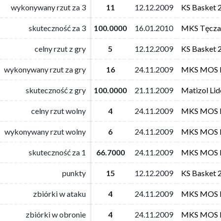
wykonywany rzut za 3
wykonywany rzut za 3
11
11
12.12.2009
12.12.2009
KS Basket 
KS Basket 
skuteczność za 3
skuteczność za 3
100.0000
100.0000
16.01.2010
16.01.2010
MKS Tęcza
MKS Tęcza
celny rzut z gry
celny rzut z gry
5
5
12.12.2009
12.12.2009
KS Basket 
KS Basket 
wykonywany rzut za gry
wykonywany rzut za gry
16
16
24.11.2009
24.11.2009
MKS MOS Fi
MKS MOS Fi
skuteczność z gry
skuteczność z gry
100.0000
100.0000
21.11.2009
21.11.2009
Matizol Li
Matizol Li
celny rzut wolny
celny rzut wolny
4
4
24.11.2009
24.11.2009
MKS MOS Fi
MKS MOS Fi
wykonywany rzut wolny
wykonywany rzut wolny
6
6
24.11.2009
24.11.2009
MKS MOS Fi
MKS MOS Fi
skuteczność za 1
skuteczność za 1
66.7000
66.7000
24.11.2009
24.11.2009
MKS MOS Fi
MKS MOS Fi
punkty
punkty
15
15
12.12.2009
12.12.2009
KS Basket 
KS Basket 
zbiórki w ataku
zbiórki w ataku
4
4
24.11.2009
24.11.2009
MKS MOS Fi
MKS MOS Fi
zbiórki w obronie
zbiórki w obronie
4
4
24.11.2009
24.11.2009
MKS MOS Fi
MKS MOS Fi