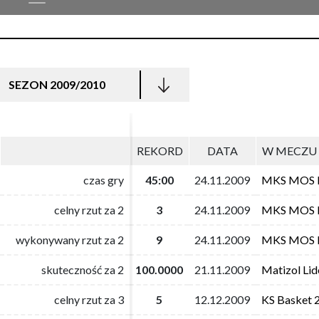
SEZON 2009/2010
REKORD
REKORD
DATA
DATA
W MECZU 
W MECZU 
czas gry
czas gry
45:00
45:00
24.11.2009
24.11.2009
MKS MOS Fi
MKS MOS Fi
celny rzut za 2
celny rzut za 2
3
3
24.11.2009
24.11.2009
MKS MOS Fi
MKS MOS Fi
wykonywany rzut za 2
wykonywany rzut za 2
9
9
24.11.2009
24.11.2009
MKS MOS Fi
MKS MOS Fi
skuteczność za 2
skuteczność za 2
100.0000
100.0000
21.11.2009
21.11.2009
Matizol Li
Matizol Li
celny rzut za 3
celny rzut za 3
5
5
12.12.2009
12.12.2009
KS Basket 
KS Basket 