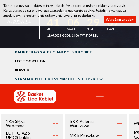
Ta strona używa cookies m.in. w celach: świadczenia usług, reklamy, statystyk.
Korzystając ze strony wyrażasz zgodę na używanie cookie. Jeżeli nie wyrażasz
1KS ŚLĘZA WROCŁAW - LOTTO AZS UMCS LUBLIN
zgody powinieneś zmienić ustawienia swojej przeglądarki.
41
06
29
07
Wyrażam zgodę »
19.09.2026, GODZ. 18:00, TVPSPORT.PL
BANK PEKAO S.A. PUCHAR POLSKI KOBIET
LOTTO 3X3 LIGA
#HWHR
STANDARDY OCHRONY MAŁOLETNICH PZKOSZ
--
--
1KS Ślęza
SKK Polonia
Wi
Wrocław
Warszawa
--
--
KS
LOTTO AZS
MKS Pruszków
Go
UMCS Lublin