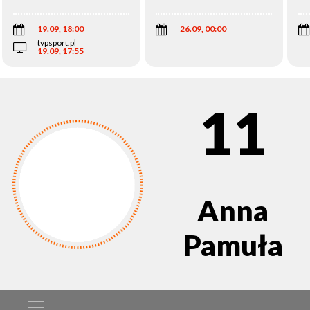
Wi
19.09, 18:00
26.09, 00:00
tvpsport.pl
19.09, 17:55
11
Anna
Pamuła