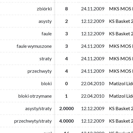
zbiórki
zbiórki
8
8
24.11.2009
24.11.2009
MKS MOS Fi
MKS MOS Fi
asysty
asysty
2
2
12.12.2009
12.12.2009
KS Basket 
KS Basket 
faule
faule
3
3
12.12.2009
12.12.2009
KS Basket 
KS Basket 
faule wymuszone
faule wymuszone
3
3
24.11.2009
24.11.2009
MKS MOS Fi
MKS MOS Fi
straty
straty
4
4
24.11.2009
24.11.2009
MKS MOS Fi
MKS MOS Fi
przechwyty
przechwyty
4
4
24.11.2009
24.11.2009
MKS MOS Fi
MKS MOS Fi
bloki
bloki
0
0
22.04.2010
22.04.2010
Matizol Li
Matizol Li
bloki otrzymane
bloki otrzymane
1
1
22.04.2010
22.04.2010
Matizol Li
Matizol Li
asysty/straty
asysty/straty
2.0000
2.0000
12.12.2009
12.12.2009
KS Basket 
KS Basket 
przechwyty/straty
przechwyty/straty
4.0000
4.0000
12.12.2009
12.12.2009
KS Basket 
KS Basket 