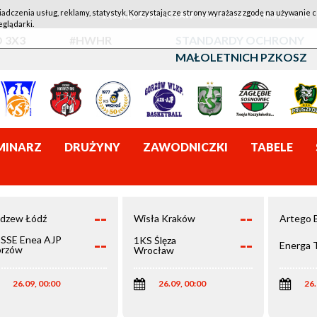
iadczenia usług, reklamy, statystyk. Korzystając ze strony wyrażasz zgodę na używanie c
1KS ŚLĘZA WROCŁAW - LOTTO AZS UMCS LUBLIN
eglądarki.
 3X3
#HWHR
STANDARDY OCHRONY
MAŁOLETNICH PZKOSZ
MINARZ
DRUŻYNY
ZAWODNICZKI
TABELE
--
--
dzew Łódź
Wisła Kraków
Artego 
--
--
SSE Enea AJP
1KS Ślęza
Energa 
rzów
Wrocław
elkopolski
26.09, 00:00
26.09, 00:00
26.