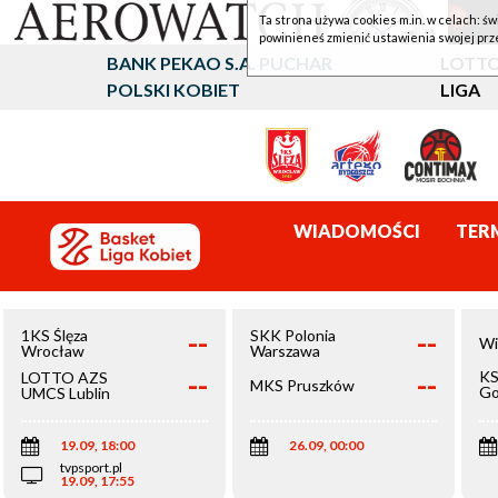
Ta strona używa cookies m.in. w celach: św
powinieneś zmienić ustawienia swojej prz
BANK PEKAO S.A. PUCHAR
LOTTO
POLSKI KOBIET
LIGA
WIADOMOŚCI
TER
--
--
1KS Ślęza
SKK Polonia
Wi
Wrocław
Warszawa
--
--
KS
LOTTO AZS
MKS Pruszków
Go
UMCS Lublin
Wi
19.09, 18:00
26.09, 00:00
tvpsport.pl
19.09, 17:55