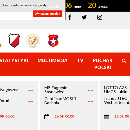
42
07
06
20
ookie. Jeżeli nie wyrażasz zgody
Wyrażam zgodę »
STATYSTYKI
MULTIMEDIA
TV
PUCHAR
POLSKI
--
--
MB Zagłębie
LOTTO AZS
Bydgoszcz
Sosnowiec
UMCS Lublin
--
--
Isands JTEC
Contimax MOSIR
Toruń
Wichoś Jeleni
Bochnia
Góra
09, 00:00
26.09, 00:00
26.09, 00