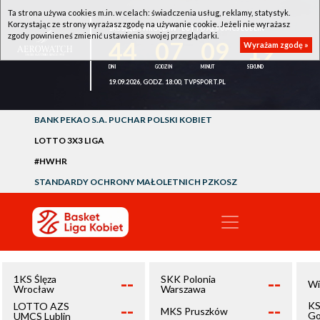
Ta strona używa cookies m.in. w celach: świadczenia usług, reklamy, statystyk.
Korzystając ze strony wyrażasz zgodę na używanie cookie. Jeżeli nie wyrażasz
1KS ŚLĘZA WROCŁAW - LOTTO AZS UMCS LUBLIN
zgody powinieneś zmienić ustawienia swojej przeglądarki.
44
07
09
19
Wyrażam zgodę »
19.09.2026, GODZ. 18:00, TVPSPORT.PL
BANK PEKAO S.A. PUCHAR POLSKI KOBIET
LOTTO 3X3 LIGA
#HWHR
STANDARDY OCHRONY MAŁOLETNICH PZKOSZ
--
--
1KS Ślęza
SKK Polonia
Wi
Wrocław
Warszawa
--
--
KS
LOTTO AZS
MKS Pruszków
Go
UMCS Lublin