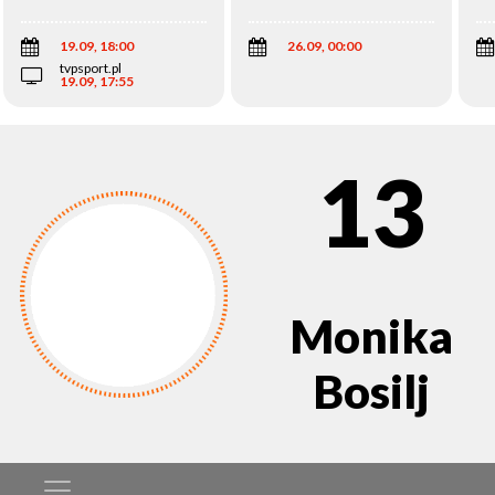
Wi
19.09, 18:00
26.09, 00:00
tvpsport.pl
19.09, 17:55
13
Monika
Bosilj