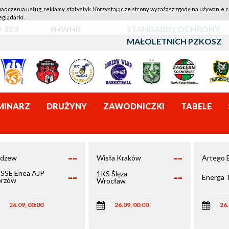
iadczenia usług, reklamy, statystyk. Korzystając ze strony wyrażasz zgodę na używanie c
1KS ŚLĘZA WROCŁAW - LOTTO AZS UMCS LUBLIN
eglądarki.
 3X3
#HWHR
STANDARDY OCHRONY
MAŁOLETNICH PZKOSZ
MINARZ
DRUŻYNY
ZAWODNICZKI
TABELE
--
--
dzew
Wisła Kraków
Artego 
--
--
SSE Enea AJP
1KS Ślęza
Energa 
rzów
Wrocław
elkopolski
26.09, 00:00
26.09, 00:00
26.