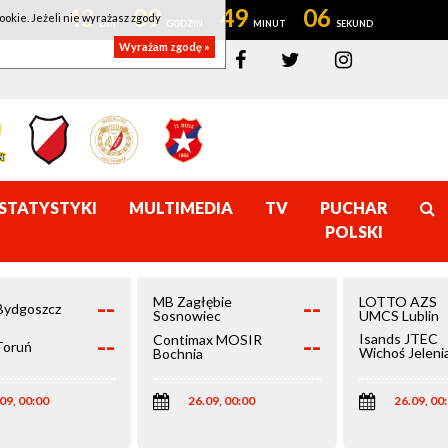
43
09
49
06
ookie. Jeżeli nie wyrażasz zgody
Wyrażam zgodę »
STATYSTYKI
MULTIMEDIA
TV
PUCHAR
POLSKI
--
--
MB Zagłębie
LOTTO AZS
Bydgoszcz
Sosnowiec
UMCS Lublin
--
--
Isands JTEC
Contimax MOSIR
Toruń
Wichoś Jeleni
Bochnia
Góra
09, 00:00
26.09, 00:00
26.09, 00