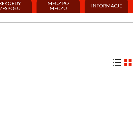
REKORDY
MECZ PO
INFORMACJE
ZESPOŁU
MECZU