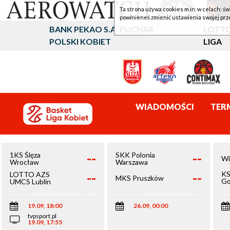
Ta strona używa cookies m.in. w celach: św
powinieneś zmienić ustawienia swojej prz
BANK PEKAO S.A. PUCHAR
LOTTO
POLSKI KOBIET
LIGA
WIADOMOŚCI
TER
--
--
1KS Ślęza
SKK Polonia
Wi
Wrocław
Warszawa
--
--
KS
LOTTO AZS
MKS Pruszków
Go
UMCS Lublin
Wi
19.09, 18:00
26.09, 00:00
tvpsport.pl
19.09, 17:55