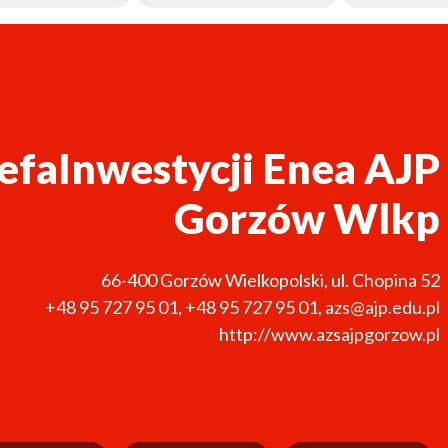
efaInwestycji Enea AJP
Gorzów Wlkp
66-400
Gorzów Wielkopolski
,
ul. Chopina 52
+48 95 727 95 01
,
+48 95 727 95 01
,
azs@ajp.edu.pl
http://www.azsajpgorzow.pl