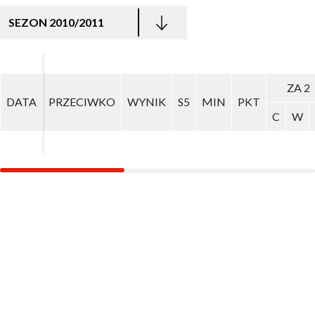
SEZON 2010/2011
ZA 2
ZA 2
DATA
DATA
PRZECIWKO
PRZECIWKO
WYNIK
WYNIK
S5
S5
MIN
MIN
PKT
PKT
C
C
W
W