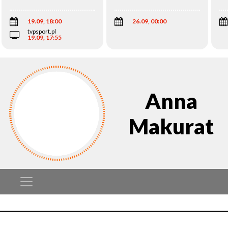
Wi
19.09, 18:00
26.09, 00:00
tvpsport.pl
19.09, 17:55
Anna
Makurat