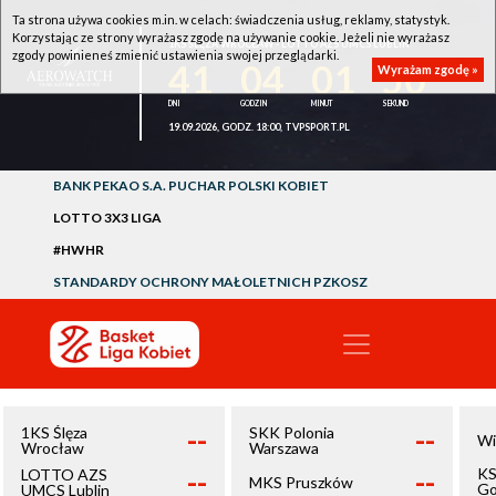
Ta strona używa cookies m.in. w celach: świadczenia usług, reklamy, statystyk.
Korzystając ze strony wyrażasz zgodę na używanie cookie. Jeżeli nie wyrażasz
1KS ŚLĘZA WROCŁAW - LOTTO AZS UMCS LUBLIN
zgody powinieneś zmienić ustawienia swojej przeglądarki.
41
04
01
50
Wyrażam zgodę »
19.09.2026, GODZ. 18:00, TVPSPORT.PL
BANK PEKAO S.A. PUCHAR POLSKI KOBIET
LOTTO 3X3 LIGA
#HWHR
STANDARDY OCHRONY MAŁOLETNICH PZKOSZ
--
--
1KS Ślęza
SKK Polonia
Wi
Wrocław
Warszawa
--
--
KS
LOTTO AZS
MKS Pruszków
Go
UMCS Lublin