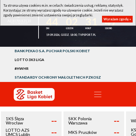
Ta strona używa cookies m.in. w celach: świadczenia usług, reklamy, statystyk.
Korzystając ze strony wyrażasz zgodę na używanie cookie. Jeżeli nie wyrażasz
1KS ŚLĘZA WROCŁAW - LOTTO AZS UMCS LUBLIN
zgody powinieneś zmienić ustawienia swojej przeglądarki.
44
02
31
46
Wyrażam zgodę »
19.09.2026, GODZ. 18:00, TVPSPORT.PL
BANK PEKAO S.A. PUCHAR POLSKI KOBIET
LOTTO 3X3 LIGA
#HWHR
STANDARDY OCHRONY MAŁOLETNICH PZKOSZ
--
--
1KS Ślęza
SKK Polonia
Wi
Wrocław
Warszawa
--
--
KS
LOTTO AZS
MKS Pruszków
Go
UMCS Lublin