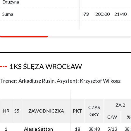
Drużyna
Drużyna
Suma
Suma
73
73
200:00
200:00
21/40
21/40
1KS ŚLĘZA WROCŁAW
Trener: Arkadiusz Rusin. Asystent: Krzysztof Wilkosz
ZA 2
ZA 2
CZAS
CZAS
NR
NR
S5
S5
ZAWODNICZKA
ZAWODNICZKA
PKT
PKT
GRY
GRY
C/W
C/W
%
%
1
1
Alesia Sutton
Alesia Sutton
18
18
38:48
38:48
5/13
5/13
38.
38.