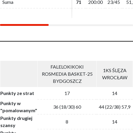
Suma
Suma
71
71
200:00
200:00
23/45
23/45
51,
51,
FALELOKIKOKI
1KS ŚLĘZA
ROSMEDIA BASKET-25
WROCŁAW
BYDGOSZCZ
Punkty ze strat
17
14
Punkty w
36 (18/30) 60
44 (22/38) 57,9
"pomalowanym"
Punkty drugiej
8
14
szansy
Punkty