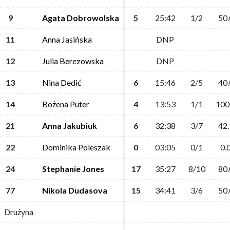
9
9
Agata Dobrowolska
Agata Dobrowolska
5
5
25:42
25:42
1/2
1/2
50.
50.
11
11
Anna Jasińska
Anna Jasińska
DNP
DNP
12
12
Julia Berezowska
Julia Berezowska
DNP
DNP
13
13
Nina Dedić
Nina Dedić
6
6
15:46
15:46
2/5
2/5
40.
40.
14
14
Bożena Puter
Bożena Puter
4
4
13:53
13:53
1/1
1/1
100
100
21
21
Anna Jakubiuk
Anna Jakubiuk
6
6
32:38
32:38
3/7
3/7
42.
42.
22
22
Dominika Poleszak
Dominika Poleszak
0
0
03:05
03:05
0/1
0/1
0.
0.
24
24
Stephanie Jones
Stephanie Jones
17
17
35:27
35:27
8/10
8/10
80.
80.
77
77
Nikola Dudasova
Nikola Dudasova
15
15
34:41
34:41
3/6
3/6
50.
50.
Drużyna
Drużyna