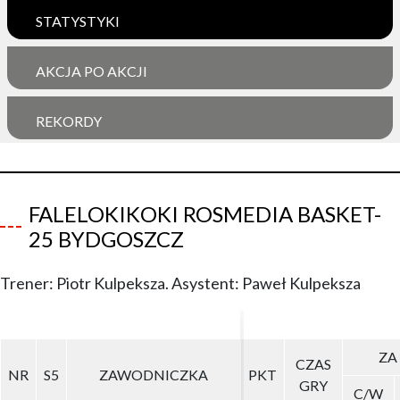
STATYSTYKI
AKCJA PO AKCJI
REKORDY
FALELOKIKOKI ROSMEDIA BASKET-
25 BYDGOSZCZ
Trener: Piotr Kulpeksza. Asystent: Paweł Kulpeksza
ZA
ZA
CZAS
CZAS
NR
NR
S5
S5
ZAWODNICZKA
ZAWODNICZKA
PKT
PKT
GRY
GRY
C/W
C/W