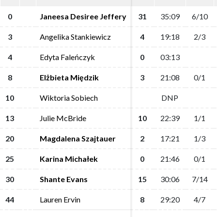
0
0
Janeesa Desiree Jeffery
Janeesa Desiree Jeffery
31
31
35:09
35:09
6/10
6/10
3
3
Angelika Stankiewicz
Angelika Stankiewicz
4
4
19:18
19:18
2/3
2/3
4
4
Edyta Faleńczyk
Edyta Faleńczyk
0
0
03:13
03:13
8
8
Elżbieta Międzik
Elżbieta Międzik
3
3
21:08
21:08
0/1
0/1
10
10
Wiktoria Sobiech
Wiktoria Sobiech
DNP
DNP
13
13
Julie McBride
Julie McBride
10
10
22:39
22:39
1/1
1/1
20
20
Magdalena Szajtauer
Magdalena Szajtauer
2
2
17:21
17:21
1/3
1/3
25
25
Karina Michałek
Karina Michałek
0
0
21:46
21:46
0/1
0/1
30
30
Shante Evans
Shante Evans
15
15
30:06
30:06
7/14
7/14
44
44
Lauren Ervin
Lauren Ervin
8
8
29:20
29:20
4/7
4/7