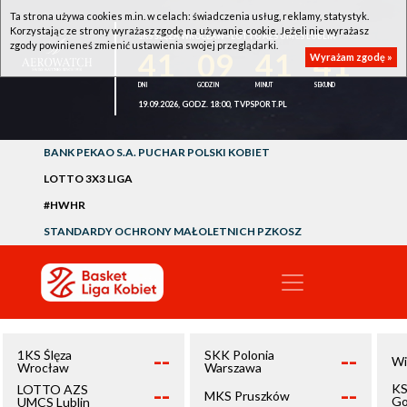
Ta strona używa cookies m.in. w celach: świadczenia usług, reklamy, statystyk.
Korzystając ze strony wyrażasz zgodę na używanie cookie. Jeżeli nie wyrażasz
1KS ŚLĘZA WROCŁAW - LOTTO AZS UMCS LUBLIN
zgody powinieneś zmienić ustawienia swojej przeglądarki.
41
09
41
41
Wyrażam zgodę »
19.09.2026, GODZ. 18:00, TVPSPORT.PL
BANK PEKAO S.A. PUCHAR POLSKI KOBIET
LOTTO 3X3 LIGA
#HWHR
STANDARDY OCHRONY MAŁOLETNICH PZKOSZ
--
--
1KS Ślęza
SKK Polonia
Wi
Wrocław
Warszawa
--
--
KS
LOTTO AZS
MKS Pruszków
Go
UMCS Lublin