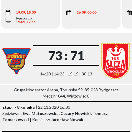
Wi
19.09, 18:00
26.09, 00:00
tvpsport.pl
19.09, 17:55
73 : 71
14:20 | 14:23 | 15:15 | 30:13
Grupa Moderator Arena, Toruńska 59, 85-023 Bydgoszcz
Mecz nr 044, Widzowie: 0
Etap I - 8 kolejka
| 22.11.2020 16:00
Sędziowie:
Ewa Matuszewska, Cezary Nowicki, Tomasz
Tomaszewski
| Komisarz:
Jarosław Nowak