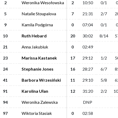
2
2
Weronika Wesołowska
Weronika Wesołowska
2
2
10:50
10:50
0/1
0/1
0
0
5
5
Natalie Stoupalova
Natalie Stoupalova
7
7
21:31
21:31
2/7
2/7
2
2
9
9
Kamila Podgórna
Kamila Podgórna
0
0
07:04
07:04
0/1
0/1
0
0
10
10
Ruth Hebard
Ruth Hebard
20
20
30:02
30:02
8/14
8/14
5
5
21
21
Anna Jakubiuk
Anna Jakubiuk
0
0
02:49
02:49
23
23
Marissa Kastanek
Marissa Kastanek
17
17
29:12
29:12
1/2
1/2
5
5
24
24
Stephanie Jones
Stephanie Jones
16
16
28:27
28:27
6/7
6/7
8
8
41
41
Barbora Wrzesiński
Barbora Wrzesiński
11
11
29:10
29:10
5/8
5/8
6
6
91
91
Karolina Ułan
Karolina Ułan
12
12
31:20
31:20
2/2
2/2
10
10
94
94
Weronika Zalewska
Weronika Zalewska
DNP
DNP
97
97
Wiktoria Stasiak
Wiktoria Stasiak
0
0
02:58
02:58