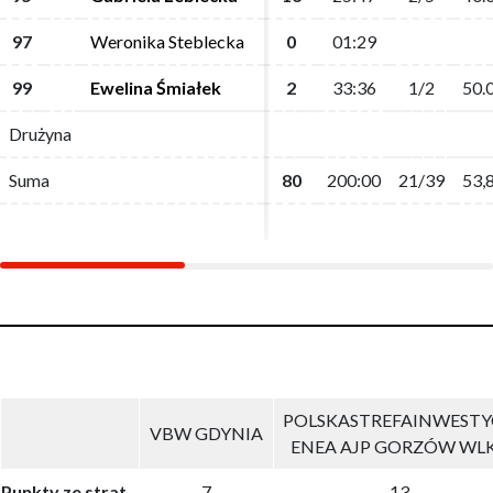
97
97
Weronika Steblecka
Weronika Steblecka
0
0
01:29
01:29
99
99
Ewelina Śmiałek
Ewelina Śmiałek
2
2
33:36
33:36
1/2
1/2
50.
50.
Drużyna
Drużyna
Suma
Suma
80
80
200:00
200:00
21/39
21/39
53,
53,
POLSKASTREFAINWESTY
VBW GDYNIA
ENEA AJP GORZÓW WL
Punkty ze strat
7
13