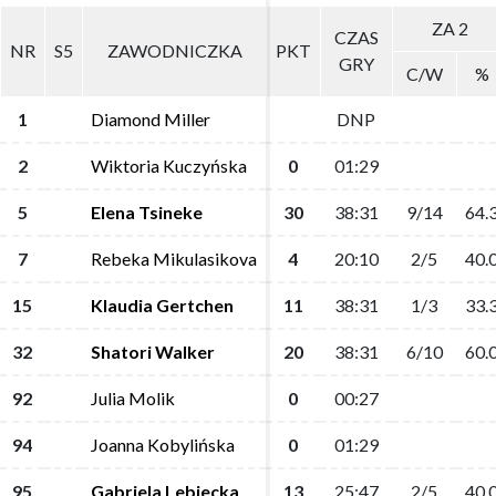
ZA 2
ZA 2
CZAS
CZAS
NR
NR
S5
S5
ZAWODNICZKA
ZAWODNICZKA
PKT
PKT
GRY
GRY
C/W
C/W
%
%
1
1
Diamond Miller
Diamond Miller
DNP
DNP
2
2
Wiktoria Kuczyńska
Wiktoria Kuczyńska
0
0
01:29
01:29
5
5
Elena Tsineke
Elena Tsineke
30
30
38:31
38:31
9/14
9/14
64.
64.
7
7
Rebeka Mikulasikova
Rebeka Mikulasikova
4
4
20:10
20:10
2/5
2/5
40.
40.
15
15
Klaudia Gertchen
Klaudia Gertchen
11
11
38:31
38:31
1/3
1/3
33.
33.
32
32
Shatori Walker
Shatori Walker
20
20
38:31
38:31
6/10
6/10
60.
60.
92
92
Julia Molik
Julia Molik
0
0
00:27
00:27
94
94
Joanna Kobylińska
Joanna Kobylińska
0
0
01:29
01:29
95
95
Gabriela Lebiecka
Gabriela Lebiecka
13
13
25:47
25:47
2/5
2/5
40.
40.