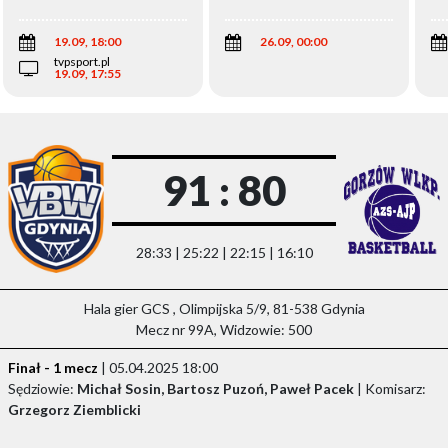
Wi
19.09, 18:00
26.09, 00:00
tvpsport.pl
19.09, 17:55
91 : 80
28:33 | 25:22 | 22:15 | 16:10
Hala gier GCS , Olimpijska 5/9, 81-538 Gdynia
Mecz nr 99A, Widzowie: 500
Finał - 1 mecz
| 05.04.2025 18:00
Sędziowie:
Michał Sosin, Bartosz Puzoń, Paweł Pacek
| Komisarz:
Grzegorz Ziemblicki