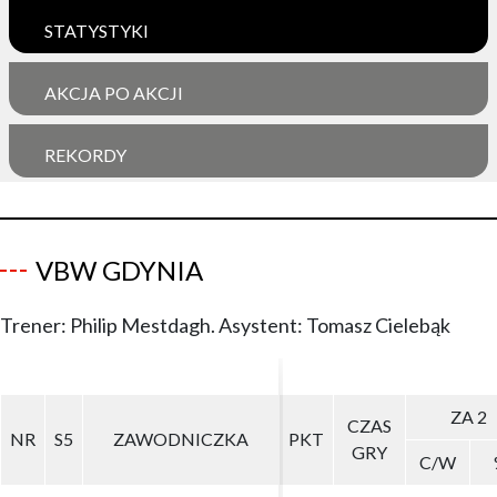
STATYSTYKI
AKCJA PO AKCJI
REKORDY
VBW GDYNIA
Trener: Philip Mestdagh. Asystent: Tomasz Cielebąk
ZA 2
ZA 2
CZAS
CZAS
NR
NR
S5
S5
ZAWODNICZKA
ZAWODNICZKA
PKT
PKT
GRY
GRY
C/W
C/W