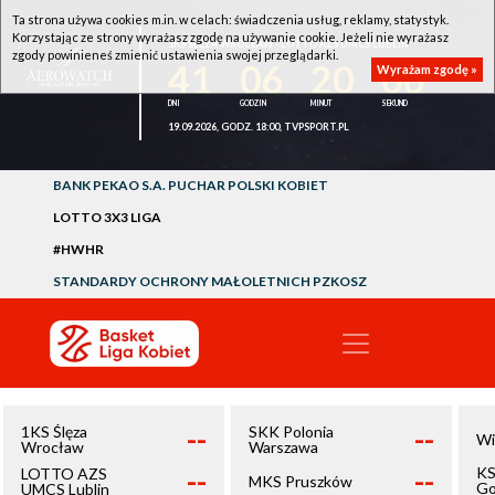
Ta strona używa cookies m.in. w celach: świadczenia usług, reklamy, statystyk.
Korzystając ze strony wyrażasz zgodę na używanie cookie. Jeżeli nie wyrażasz
1KS ŚLĘZA WROCŁAW - LOTTO AZS UMCS LUBLIN
zgody powinieneś zmienić ustawienia swojej przeglądarki.
41
06
20
06
Wyrażam zgodę »
19.09.2026, GODZ. 18:00, TVPSPORT.PL
BANK PEKAO S.A. PUCHAR POLSKI KOBIET
LOTTO 3X3 LIGA
#HWHR
STANDARDY OCHRONY MAŁOLETNICH PZKOSZ
--
--
1KS Ślęza
SKK Polonia
Wi
Wrocław
Warszawa
--
--
KS
LOTTO AZS
MKS Pruszków
Go
UMCS Lublin