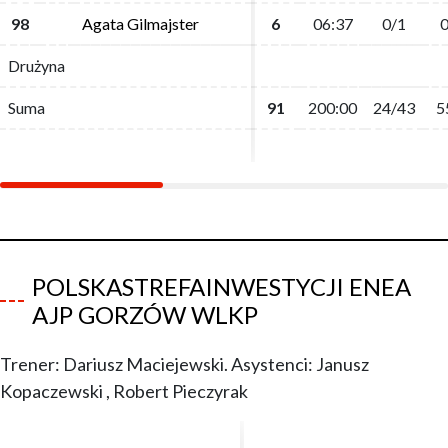
98
98
Agata Gilmajster
Agata Gilmajster
6
6
06:37
06:37
0/1
0/1
0
0
Drużyna
Drużyna
Suma
Suma
91
91
200:00
200:00
24/43
24/43
5
5
POLSKASTREFAINWESTYCJI ENEA
AJP GORZÓW WLKP
Trener: Dariusz Maciejewski. Asystenci: Janusz
Kopaczewski , Robert Pieczyrak