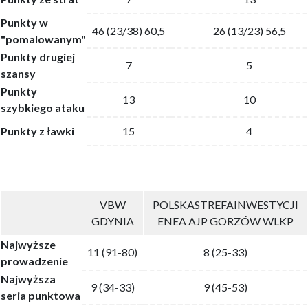
Punkty w
46 (23/38) 60,5
26 (13/23) 56,5
"pomalowanym"
Punkty drugiej
7
5
szansy
Punkty
13
10
szybkiego ataku
Punkty z ławki
15
4
VBW
POLSKASTREFAINWESTYCJI
GDYNIA
ENEA AJP GORZÓW WLKP
Najwyższe
11 (91-80)
8 (25-33)
prowadzenie
Najwyższa
9 (34-33)
9 (45-53)
seria punktowa