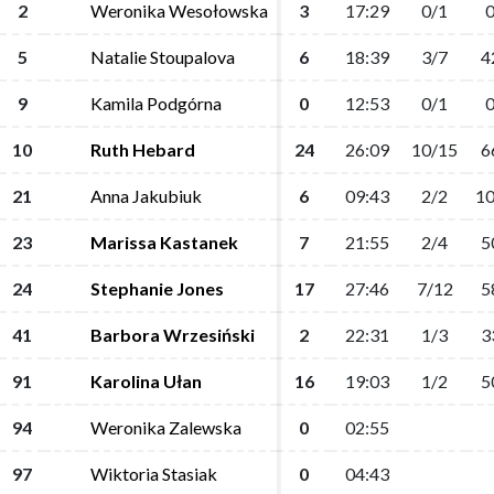
2
2
Weronika Wesołowska
Weronika Wesołowska
3
3
17:29
17:29
0/1
0/1
0
0
5
5
Natalie Stoupalova
Natalie Stoupalova
6
6
18:39
18:39
3/7
3/7
4
4
9
9
Kamila Podgórna
Kamila Podgórna
0
0
12:53
12:53
0/1
0/1
0
0
10
10
Ruth Hebard
Ruth Hebard
24
24
26:09
26:09
10/15
10/15
6
6
21
21
Anna Jakubiuk
Anna Jakubiuk
6
6
09:43
09:43
2/2
2/2
10
10
23
23
Marissa Kastanek
Marissa Kastanek
7
7
21:55
21:55
2/4
2/4
5
5
24
24
Stephanie Jones
Stephanie Jones
17
17
27:46
27:46
7/12
7/12
5
5
41
41
Barbora Wrzesiński
Barbora Wrzesiński
2
2
22:31
22:31
1/3
1/3
3
3
91
91
Karolina Ułan
Karolina Ułan
16
16
19:03
19:03
1/2
1/2
5
5
94
94
Weronika Zalewska
Weronika Zalewska
0
0
02:55
02:55
97
97
Wiktoria Stasiak
Wiktoria Stasiak
0
0
04:43
04:43