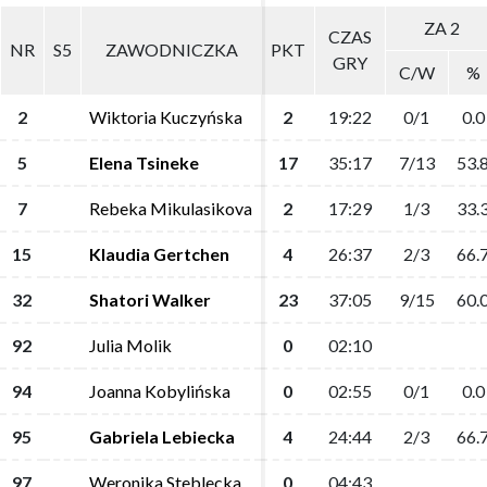
ZA 2
ZA 2
CZAS
CZAS
NR
NR
S5
S5
ZAWODNICZKA
ZAWODNICZKA
PKT
PKT
GRY
GRY
C/W
C/W
%
%
2
2
Wiktoria Kuczyńska
Wiktoria Kuczyńska
2
2
19:22
19:22
0/1
0/1
0.0
0.0
5
5
Elena Tsineke
Elena Tsineke
17
17
35:17
35:17
7/13
7/13
53.
53.
7
7
Rebeka Mikulasikova
Rebeka Mikulasikova
2
2
17:29
17:29
1/3
1/3
33.
33.
15
15
Klaudia Gertchen
Klaudia Gertchen
4
4
26:37
26:37
2/3
2/3
66.
66.
32
32
Shatori Walker
Shatori Walker
23
23
37:05
37:05
9/15
9/15
60.
60.
92
92
Julia Molik
Julia Molik
0
0
02:10
02:10
94
94
Joanna Kobylińska
Joanna Kobylińska
0
0
02:55
02:55
0/1
0/1
0.0
0.0
95
95
Gabriela Lebiecka
Gabriela Lebiecka
4
4
24:44
24:44
2/3
2/3
66.
66.
97
97
Weronika Steblecka
Weronika Steblecka
0
0
04:43
04:43