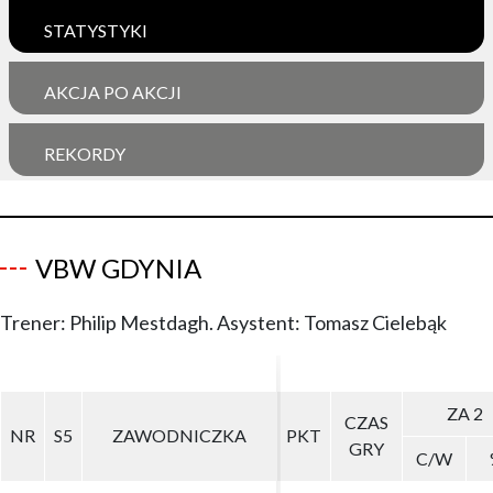
STATYSTYKI
AKCJA PO AKCJI
REKORDY
VBW GDYNIA
Trener: Philip Mestdagh. Asystent: Tomasz Cielebąk
ZA 2
ZA 2
CZAS
CZAS
NR
NR
S5
S5
ZAWODNICZKA
ZAWODNICZKA
PKT
PKT
GRY
GRY
C/W
C/W