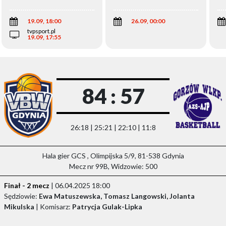
Wi
19.09, 18:00
26.09, 00:00
tvpsport.pl
19.09, 17:55
84 : 57
26:18 | 25:21 | 22:10 | 11:8
Hala gier GCS , Olimpijska 5/9, 81-538 Gdynia
Mecz nr 99B, Widzowie: 500
Finał - 2 mecz
| 06.04.2025 18:00
Sędziowie:
Ewa Matuszewska, Tomasz Langowski, Jolanta
Mikulska
| Komisarz:
Patrycja Gulak-Lipka