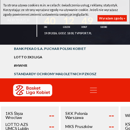
Ta strona używa cookies m.in. w celach: świadczenia usług, reklamy, statystyk.
Korzystając ze strony wyrażasz zgodę na używanie cookie. Jeżeli nie wyrażasz
1KS ŚLĘZA WROCŁAW - LOTTO AZS UMCS LUBLIN
zgody powinieneś zmienić ustawienia swojej przeglądarki.
40
12
49
18
Wyrażam zgodę »
19.09.2026, GODZ. 18:00, TVPSPORT.PL
BANK PEKAO S.A. PUCHAR POLSKI KOBIET
LOTTO 3X3 LIGA
#HWHR
STANDARDY OCHRONY MAŁOLETNICH PZKOSZ
--
--
1KS Ślęza
SKK Polonia
Wi
Wrocław
Warszawa
--
--
KS
LOTTO AZS
MKS Pruszków
Go
UMCS Lublin