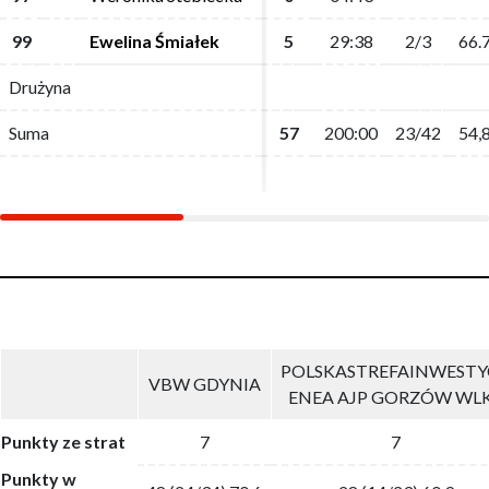
99
99
Ewelina Śmiałek
Ewelina Śmiałek
5
5
29:38
29:38
2/3
2/3
66.
66.
Drużyna
Drużyna
Suma
Suma
57
57
200:00
200:00
23/42
23/42
54,
54,
POLSKASTREFAINWESTY
VBW GDYNIA
ENEA AJP GORZÓW WL
Punkty ze strat
7
7
Punkty w