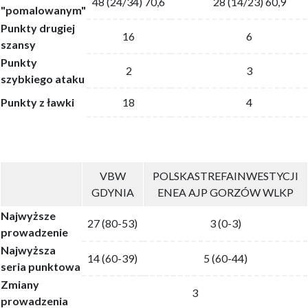
48 (24/34) 70,6
28 (14/23) 60,9
"pomalowanym"
Punkty drugiej
16
6
szansy
Punkty
2
3
szybkiego ataku
Punkty z ławki
18
4
VBW
POLSKASTREFAINWESTYCJI
GDYNIA
ENEA AJP GORZÓW WLKP
Najwyższe
27 (80-53)
3 (0-3)
prowadzenie
Najwyższa
14 (60-39)
5 (60-44)
seria punktowa
Zmiany
3
prowadzenia