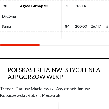
98
98
Agata Gilmajster
Agata Gilmajster
3
3
16:14
16:14
Drużyna
Drużyna
Suma
Suma
84
84
200:00
200:00
26/47
26/47
5
5
POLSKASTREFAINWESTYCJI ENEA
AJP GORZÓW WLKP
Trener: Dariusz Maciejewski. Asystenci: Janusz
Kopaczewski , Robert Pieczyrak