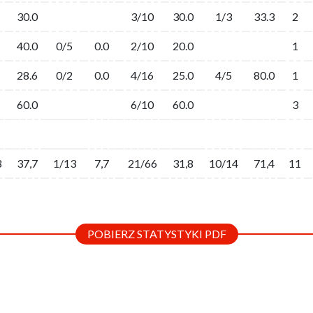
30.0
3/10
30.0
1/3
33.3
2
40.0
0/5
0.0
2/10
20.0
1
28.6
0/2
0.0
4/16
25.0
4/5
80.0
1
60.0
6/10
60.0
3
3
37,7
1/13
7,7
21/66
31,8
10/14
71,4
11
POBIERZ STATYSTYKI PDF