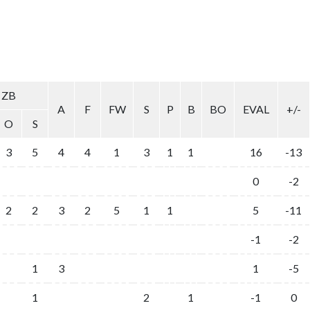
ZB
A
F
FW
S
P
B
BO
EVAL
+/-
O
S
3
5
4
4
1
3
1
1
16
-13
0
-2
2
2
3
2
5
1
1
5
-11
-1
-2
1
3
1
-5
1
2
1
-1
0