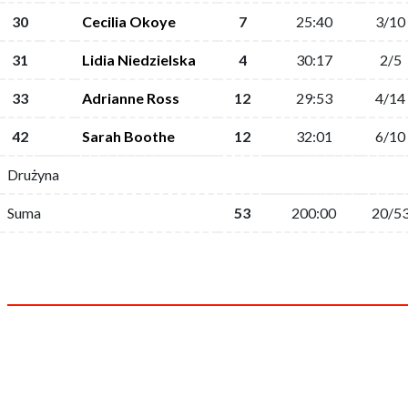
30
Cecilia Okoye
7
25:40
3/10
31
Lidia Niedzielska
4
30:17
2/5
33
Adrianne Ross
12
29:53
4/14
42
Sarah Boothe
12
32:01
6/10
Drużyna
Suma
53
200:00
20/5