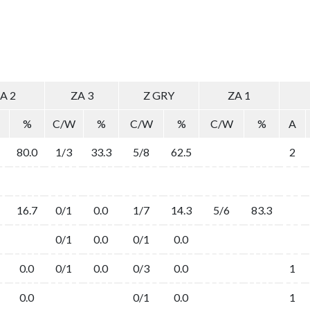
A 2
ZA 3
Z GRY
ZA 1
%
C/W
%
C/W
%
C/W
%
A
80.0
1/3
33.3
5/8
62.5
2
16.7
0/1
0.0
1/7
14.3
5/6
83.3
0/1
0.0
0/1
0.0
0.0
0/1
0.0
0/3
0.0
1
0.0
0/1
0.0
1