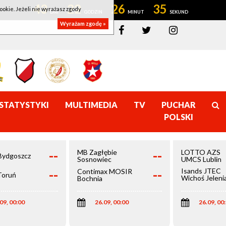
43
22
26
34
ookie. Jeżeli nie wyrażasz zgody
Wyrażam zgodę »
STATYSTYKI
MULTIMEDIA
TV
PUCHAR
POLSKI
--
--
MB Zagłębie
LOTTO AZS
Bydgoszcz
Sosnowiec
UMCS Lublin
--
--
Isands JTEC
Contimax MOSIR
Toruń
Wichoś Jeleni
Bochnia
Góra
09, 00:00
26.09, 00:00
26.09, 00