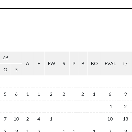
ZB
A
F
FW
S
P
B
BO
EVAL
+/-
O
S
5
6
1
1
2
2
2
1
6
9
-1
2
7
10
2
4
1
10
18
2
3
1
3
1
1
1
7
3