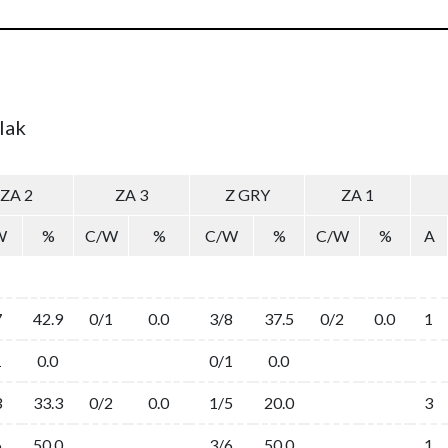
lak
ZA 2
ZA 3
Z GRY
ZA 1
W
%
C/W
%
C/W
%
C/W
%
A
7
42.9
0/1
0.0
3/8
37.5
0/2
0.0
1
1
0.0
0/1
0.0
3
33.3
0/2
0.0
1/5
20.0
3
6
50.0
3/6
50.0
1