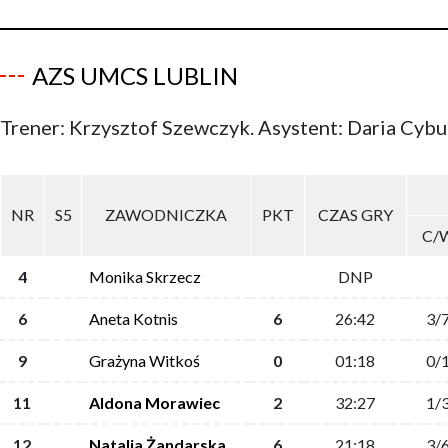
AZS UMCS LUBLIN
Trener: Krzysztof Szewczyk. Asystent: Daria Cybu
NR
S5
ZAWODNICZKA
PKT
CZAS GRY
C/
4
Monika Skrzecz
DNP
6
Aneta Kotnis
6
26:42
3/
9
Grażyna Witkoś
0
01:18
0/
11
Aldona Morawiec
2
32:27
1/
12
Natalia Żandarska
6
21:18
3/