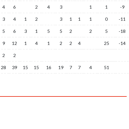
4
6
2
4
3
1
1
-9
3
4
1
2
3
1
1
1
0
-11
5
6
3
1
5
5
2
2
5
-18
9
12
1
4
1
2
2
4
25
-14
2
2
28
39
15
15
16
19
7
7
4
51