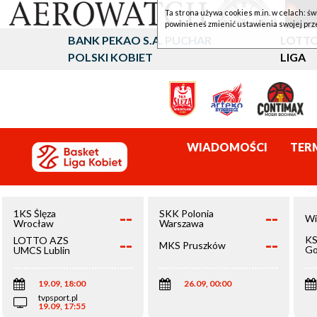
Ta strona używa cookies m.in. w celach: św
powinieneś zmienić ustawienia swojej prz
BANK PEKAO S.A. PUCHAR
LOTTO
POLSKI KOBIET
LIGA
WIADOMOŚCI
TER
--
--
1KS Ślęza
SKK Polonia
Wi
Wrocław
Warszawa
--
--
KS
LOTTO AZS
MKS Pruszków
Go
UMCS Lublin
Wi
19.09, 18:00
26.09, 00:00
tvpsport.pl
19.09, 17:55