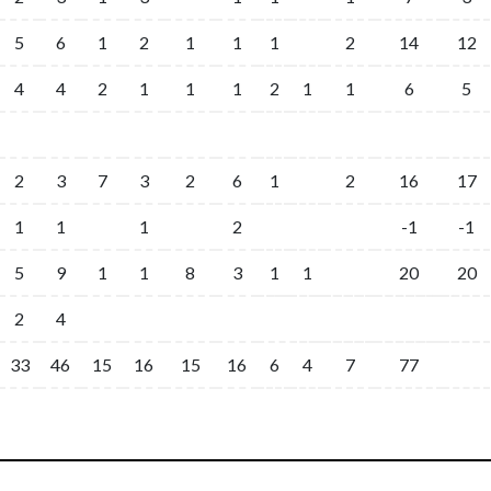
5
6
1
2
1
1
1
2
14
12
4
4
2
1
1
1
2
1
1
6
5
2
3
7
3
2
6
1
2
16
17
1
1
1
2
-1
-1
5
9
1
1
8
3
1
1
20
20
2
4
33
46
15
16
15
16
6
4
7
77