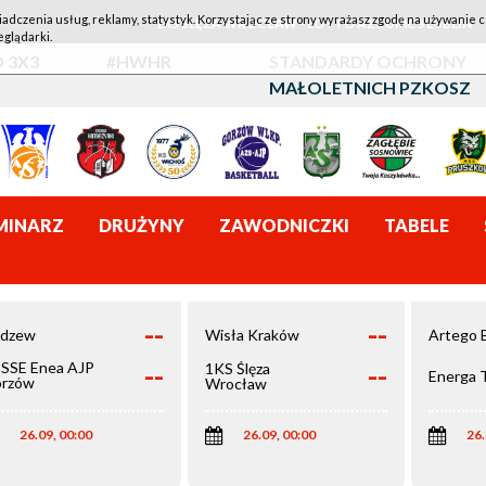
iadczenia usług, reklamy, statystyk. Korzystając ze strony wyrażasz zgodę na używanie c
1KS ŚLĘZA WROCŁAW - LOTTO AZS UMCS LUBLIN
eglądarki.
 3X3
#HWHR
STANDARDY OCHRONY
MAŁOLETNICH PZKOSZ
MINARZ
DRUŻYNY
ZAWODNICZKI
TABELE
--
--
dzew
Wisła Kraków
Artego 
--
--
SSE Enea AJP
1KS Ślęza
Energa 
rzów
Wrocław
elkopolski
26.09, 00:00
26.09, 00:00
26.