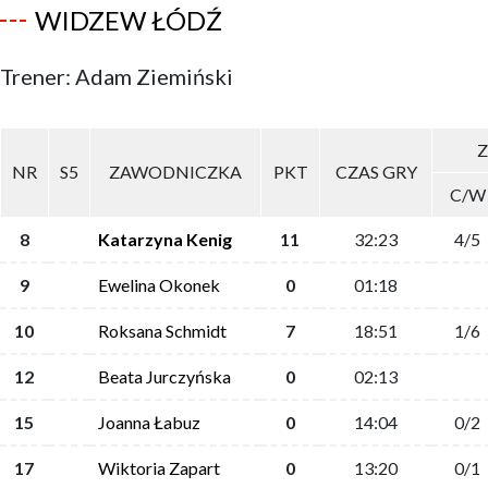
WIDZEW ŁÓDŹ
Trener: Adam Ziemiński
Z
NR
S5
ZAWODNICZKA
PKT
CZAS GRY
C/W
8
Katarzyna Kenig
11
32:23
4/5
9
Ewelina Okonek
0
01:18
10
Roksana Schmidt
7
18:51
1/6
12
Beata Jurczyńska
0
02:13
15
Joanna Łabuz
0
14:04
0/2
17
Wiktoria Zapart
0
13:20
0/1