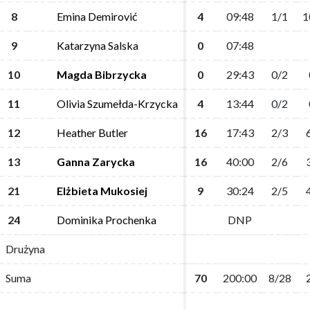
8
8
Emina Demirović
Emina Demirović
4
4
09:48
09:48
1/1
1/1
1
1
9
9
Katarzyna Salska
Katarzyna Salska
0
0
07:48
07:48
10
10
Magda Bibrzycka
Magda Bibrzycka
0
0
29:43
29:43
0/2
0/2
11
11
Olivia Szumełda-Krzycka
Olivia Szumełda-Krzycka
4
4
13:44
13:44
0/2
0/2
12
12
Heather Butler
Heather Butler
16
16
17:43
17:43
2/3
2/3
13
13
Ganna Zarycka
Ganna Zarycka
16
16
40:00
40:00
2/6
2/6
21
21
Elżbieta Mukosiej
Elżbieta Mukosiej
9
9
30:24
30:24
2/5
2/5
24
24
Dominika Prochenka
Dominika Prochenka
DNP
DNP
Drużyna
Drużyna
Suma
Suma
70
70
200:00
200:00
8/28
8/28