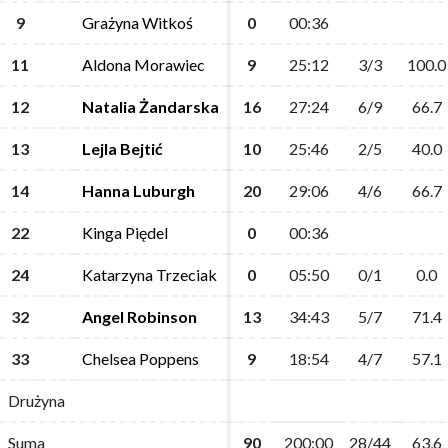
9
9
Grażyna Witkoś
Grażyna Witkoś
0
0
00:36
00:36
11
11
Aldona Morawiec
Aldona Morawiec
9
9
25:12
25:12
3/3
3/3
100.0
100.0
12
12
Natalia Żandarska
Natalia Żandarska
16
16
27:24
27:24
6/9
6/9
66.7
66.7
13
13
Lejla Bejtić
Lejla Bejtić
10
10
25:46
25:46
2/5
2/5
40.0
40.0
14
14
Hanna Luburgh
Hanna Luburgh
20
20
29:06
29:06
4/6
4/6
66.7
66.7
22
22
Kinga Piędel
Kinga Piędel
0
0
00:36
00:36
24
24
Katarzyna Trzeciak
Katarzyna Trzeciak
0
0
05:50
05:50
0/1
0/1
0.0
0.0
32
32
Angel Robinson
Angel Robinson
13
13
34:43
34:43
5/7
5/7
71.4
71.4
33
33
Chelsea Poppens
Chelsea Poppens
9
9
18:54
18:54
4/7
4/7
57.1
57.1
Drużyna
Drużyna
Suma
Suma
90
90
200:00
200:00
28/44
28/44
63,6
63,6