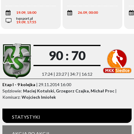
Wi
19.09, 18:00
26.09, 00:00
tvpsport.pl
19.09, 17:55
90 : 70
17:24 | 23:27 | 34:7 | 16:12
Etap I - 9 kolejka
| 29.11.2014 16:00
Sędziowie:
Maciej Kotulski, Grzegorz Czajka, Michał Proc
|
Komisarz:
Wojciech Imiołek
STATYSTYKI
AKCJA PO AKCJI