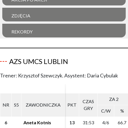
ZDJĘCIA
REKORDY
AZS UMCS LUBLIN
Trener: Krzysztof Szewczyk. Asystent: Daria Cybulak
ZA 2
ZA 2
CZAS
CZAS
NR
NR
S5
S5
ZAWODNICZKA
ZAWODNICZKA
PKT
PKT
GRY
GRY
C/W
C/W
%
%
6
6
Aneta Kotnis
Aneta Kotnis
13
13
31:53
31:53
4/6
4/6
66.7
66.7