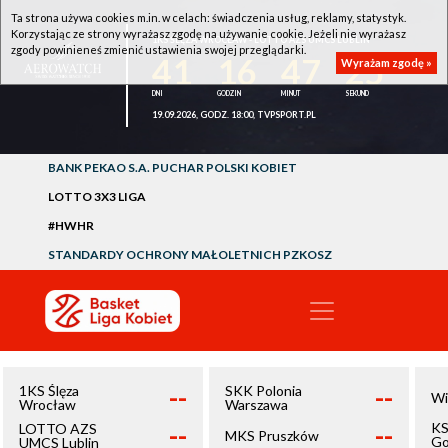
Ta strona używa cookies m.in. w celach: świadczenia usług, reklamy, statystyk.
Korzystając ze strony wyrażasz zgodę na używanie cookie. Jeżeli nie wyrażasz
1KS ŚLĘZA WROCŁAW - LOTTO AZS UMCS LUBLIN
zgody powinieneś zmienić ustawienia swojej przeglądarki.
41
16
47
25
Wyrażam zgodę »
19.09.2026, GODZ. 18:00, TVPSPORT.PL
BANK PEKAO S.A. PUCHAR POLSKI KOBIET
LOTTO 3X3 LIGA
#HWHR
STANDARDY OCHRONY MAŁOLETNICH PZKOSZ
--
--
1KS Ślęza
SKK Polonia
Wi
Wrocław
Warszawa
--
--
KS
LOTTO AZS
MKS Pruszków
Go
UMCS Lublin