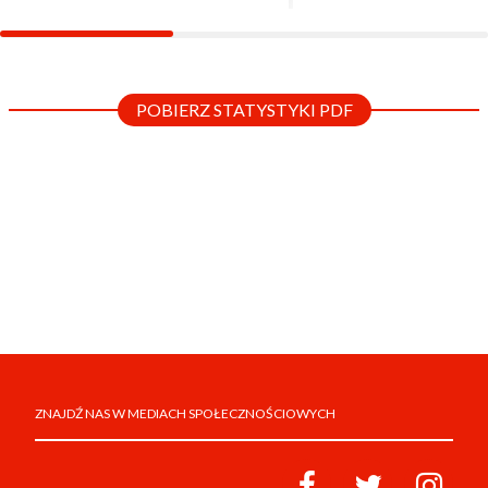
POBIERZ STATYSTYKI PDF
ZNAJDŹ NAS W MEDIACH SPOŁECZNOŚCIOWYCH