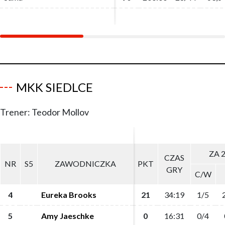
MKK SIEDLCE
Trener: Teodor Mollov
ZA 
ZA 
CZAS
CZAS
NR
NR
S5
S5
ZAWODNICZKA
ZAWODNICZKA
PKT
PKT
GRY
GRY
C/W
C/W
4
4
Eureka Brooks
Eureka Brooks
21
21
34:19
34:19
1/5
1/5
5
5
Amy Jaeschke
Amy Jaeschke
0
0
16:31
16:31
0/4
0/4